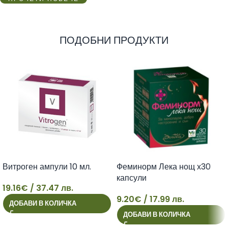
ПОДОБНИ ПРОДУКТИ
Витроген ампули 10 мл.
Феминорм Лека нощ х30
капсули
19.16
€
/ 37.47 лв.
9.20
€
/ 17.99 лв.
ДОБАВИ В КОЛИЧКА
19
9
ДОБАВИ В КОЛИЧКА