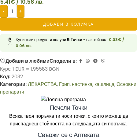
5.41
€
/ 10.58 лв.
-
+
ДОБАВИ В КОЛИЧКА
Купи този продукт и получи
5
Точки
- на стойност
0.03
€
/
0.06 лв.
Добави в любими
Сподели в:
Курс: 1 EUR = 1.95583 BGN
Код:
2032
Категории:
ЛЕКАРСТВА
,
Грип, настинка, кашлица
,
Основни
препарати
Печели Точки
Всяка твоя поръчка ти носи точки, с които можеш да
приспаднеш стойността на следващата си поръчка.
Свържи се с Аптеката