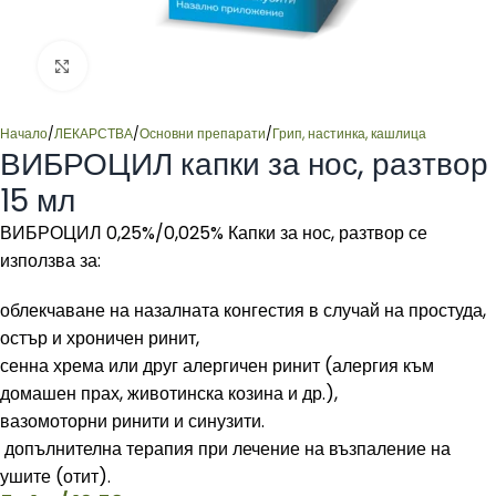
Click to enlarge
Начало
/
ЛЕКАРСТВА
/
Основни препарати
/
Грип, настинка, кашлица
ВИБРОЦИЛ капки за нос, разтвор
15 мл
ВИБРОЦИЛ 0,25%/0,025% Капки за нос, разтвор се
използва за:
облекчаване на назалната конгестия в случай на простуда,
остър и хроничен ринит,
сенна хрема или друг алергичен ринит (алергия към
домашен прах, животинска козина и др.),
вазомоторни ринити и синузити.
допълнителна терапия при лечение на възпаление на
ушите (отит).