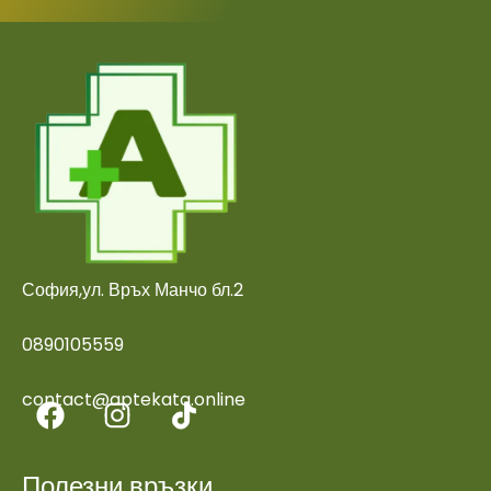
София,ул. Връх Манчо бл.2
0890105559
contact@aptekata.online
Полезни връзки