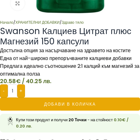
Click to enlarge
Начало
/
ХРАНИТЕЛНИ ДОБАВКИ
/
Здраво тяло
Swanson Калциев Цитрат плюс
Магнезий 150 капсули
Достъпна опция за насърчаване на здравето на костите
Една от най-широко препоръчваните калциеви добавки
Предлага идеално съотношение 2:1 калций към магнезий за
оптимална полза
20.58
€
/ 40.25 лв.
-
+
ДОБАВИ В КОЛИЧКА
Купи този продукт и получи
20
Точки
- на стойност
0.10
€
/
0.20 лв.