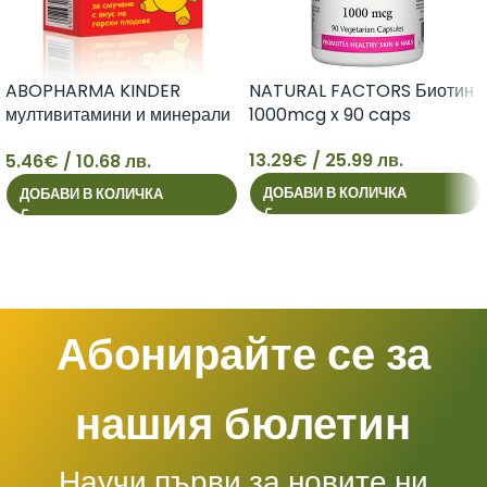
ABOPHARMA KINDER
NATURAL FACTORS Биотин
мултивитамини и минерали
1000mcg x 90 caps
за деца х 30 tabl
13.29
€
/ 25.99 лв.
5.46
€
/ 10.68 лв.
5
13
ДОБАВИ В КОЛИЧКА
ДОБАВИ В КОЛИЧКА
Абонирайте се за
нашия бюлетин
Научи първи за новите ни