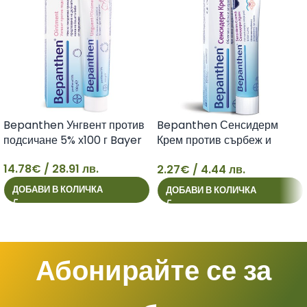
Bepanthen Унгвент против
Bepanthen Сенсидерм
подсичане 5% х100 г Bayer
Крем против сърбеж и
зачервяване x20 г Bayer
14.78
€
/ 28.91 лв.
2.27
€
/ 4.44 лв.
14
2
ДОБАВИ В КОЛИЧКА
ДОБАВИ В КОЛИЧКА
Абонирайте се за