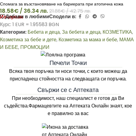
Спомага за възстановяване на бариерата при атопична кожа
18.58
€
/ 36.34 лв.
21.86
€
/ 42.75 лв.
Добави в любими
Сподели в:
Изчерпан
Курс: 1 EUR = 1.95583 BGN
Категории:
Бебета и деца
,
За бебета и деца
,
КОЗМЕТИКА
,
Козметика за бебе и дете
,
Козметика за мама и бебе
,
МАМА
И БЕБЕ
,
ПРОМОЦИИ
Печели Точки
Всяка твоя поръчка ти носи точки, с които можеш да
приспаднеш стойността на следващата си поръчка.
Свържи се с Аптеката
При необходимост, наш специалист е готов да Ви
съдейства.Фармацевтите на
Аптеката Онлайн
знаят, кое
е правилно за вас