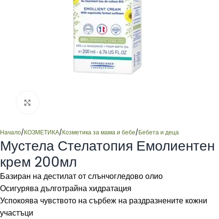
Click to enlarge
Начало
/
КОЗМЕТИКА
/
Козметика за мама и бебе
/
Бебета и деца
Мустела Стелатопия Емолиентен
крем 200мл
Базиран на дестилат от слънчогледово олио
Осигурява дълготрайна хидратация
Успокоява чувството на сърбеж на раздразнените кожни
участъци