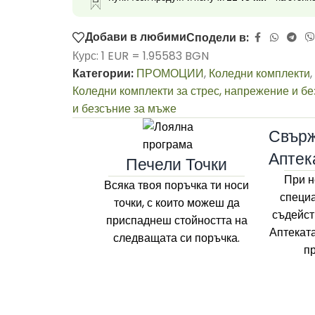
Добави в любими
Сподели в:
Курс: 1 EUR = 1.95583 BGN
Категории:
ПРОМОЦИИ
,
Коледни комплекти
,
Коледни комплекти за стрес, напрежение и бе
и безсъние за мъже
Свърж
Аптек
Печели Точки
При н
Всяка твоя поръчка ти носи
специа
точки, с които можеш да
съдейст
приспаднеш стойността на
Аптекат
следващата си поръчка.
п