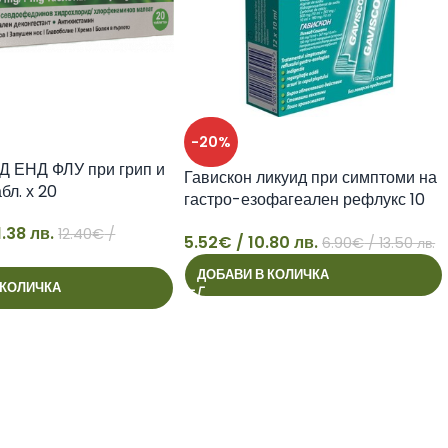
-20%
 ЕНД ФЛУ при грип и
Гавискон ликуид при симптоми на
бл. х 20
гастро-езофагеален рефлукс 10
мл х12 сашета
1.38 лв.
12.40
€
/
5.52
€
/ 10.80 лв.
6.90
€
/ 13.50 лв.
5
ДОБАВИ В КОЛИЧКА
 КОЛИЧКА