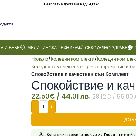
Безплатна доставка над 51,13 €
А И БЕБЕ
МЕДИЦИНСКА ТЕХНИКА
СЕКСУАЛНО ЗДРАВЕ
Начало
/
Коледни комплекти
/
Коледни комплек
Коледни комплекти за стрес, напрежение и б
Спокойствие и качествен сън Комплект
Спокойствие и ка
22.50
€
/ 44.01 лв.
28.12
€
/ 55.00 
-
+
ДОБ
Купи този продукт и получи
22
Точки
- на стойн