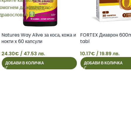
Natures Way Alive за коса, кожа и
FORTEX Диаврон 600m
нокти x 60 капсули
tabl
24.30
€
/ 47.53 лв.
10.17
€
/ 19.89 лв.
24
10
ДОБАВИ В КОЛИЧКА
ДОБАВИ В КОЛИЧКА