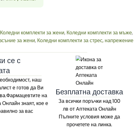
33
Коледни комплекти за жени
,
Коледни комплекти за мъже
,
зсъние за жени
,
Коледни комплекти за стрес, напрежение
и се с
ата
еобходимост, наш
лист е готов да Ви
Безплатна доставка
ва.Фармацевтите на
За всички поръчки над 100
а Онлайн
знаят, кое е
лв
от Aптеката Онлайн
равилно за вас
Пълните условия може да
прочетете на линка.