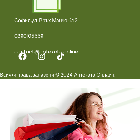
София,ул. Връх Манчо бл.2
0890105559
contact@aptekata.online
Всички права запазени © 2024 Аптеката Онлайн.