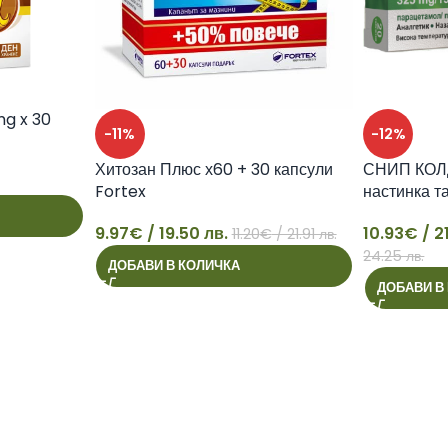
g x 30
-11%
-12%
Хитозан Плюс х60 + 30 капсули
СНИП КОЛД
Fortex
настинка та
9.97
€
/ 19.50 лв.
10.93
€
/ 2
11.20
€
/ 21.91 лв.
9
10
24.25 лв.
ДОБАВИ В КОЛИЧКА
ДОБАВИ В