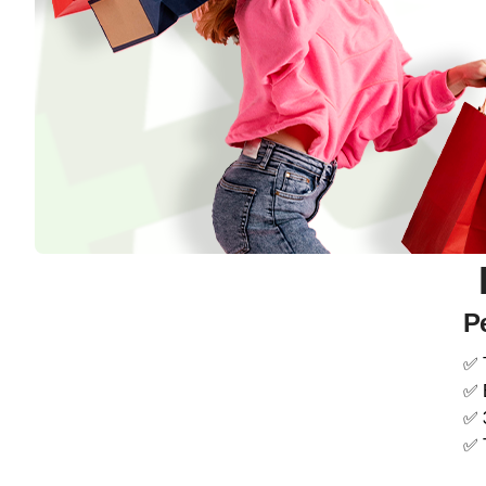
Р
✅ 
✅ 
✅ 
✅ 