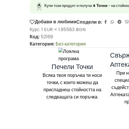
Купи този продукт и получи
4
Точки
- на стойно
Добави в любими
Сподели в:
Курс: 1 EUR = 1.95583 BGN
Код:
52169
Категория:
Без категория
Свърж
Аптек
Печели Точки
При н
Всяка твоя поръчка ти носи
специа
точки, с които можеш да
съдейст
приспаднеш стойността на
Аптекат
следващата си поръчка.
п