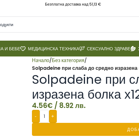
Безплатна доставка над 51,13 €
А И БЕБЕ
МЕДИЦИНСКА ТЕХНИКА
СЕКСУАЛНО ЗДРАВЕ
Начало
/
Без категория
/
Solpadeine при слаба до средно изразена 
Solpadeine при с
изразена болка х1
4.56
€
/ 8.92 лв.
-
+
ДОБ