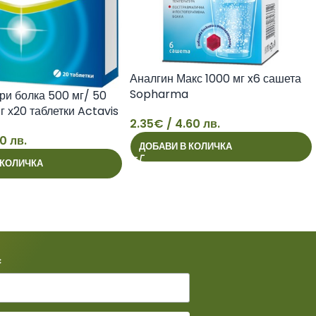
Аналгин Макс 1000 мг x6 сашета
Sopharma
ри болка 500 мг/ 50
г х20 таблетки Actavis
2.35
€
/ 4.60 лв.
2
0 лв.
ДОБАВИ В КОЛИЧКА
 КОЛИЧКА
*