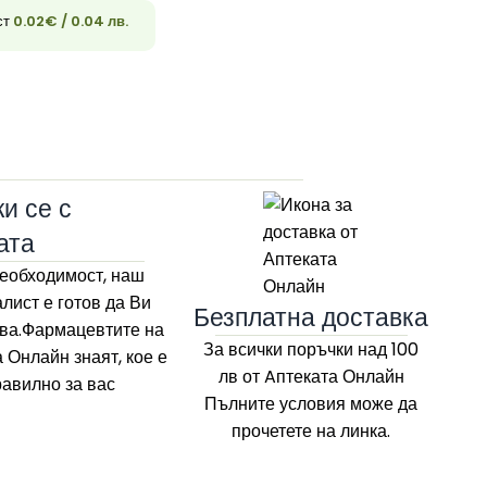
ст
0.02
€
/ 0.04 лв.
33
и се с
ата
еобходимост, наш
лист е готов да Ви
Безплатна доставка
ва.Фармацевтите на
За всички поръчки над 100
а Онлайн
знаят, кое е
лв
от Aптеката Онлайн
равилно за вас
Пълните условия може да
прочетете на линка.