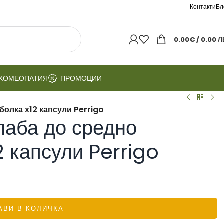
Контакти
Бл
0.00
€
/ 0.00 Л
ХОМЕОПАТИЯ
ПРОМОЦИИ
болка х12 капсули Perrigo
лаба до средно
2 капсули Perrigo
АВИ В КОЛИЧКА