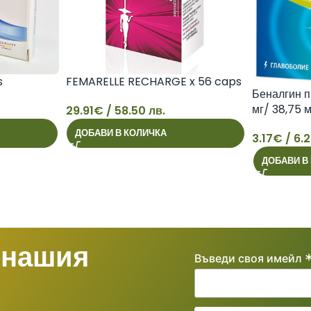
s
FEMARELLE RECHARGE x 56 caps
Беналгин п
мг/ 38,75 м
29.91
€
/ 58.50 лв.
ДОБАВИ В КОЛИЧКА
3.17
€
/ 6.2
29
3
ДОБАВИ В
 нашия
Въведи своя имейл