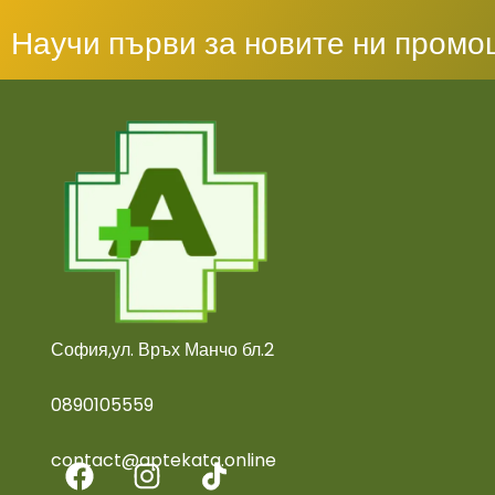
Научи първи за новите ни промо
София,ул. Връх Манчо бл.2
0890105559
contact@aptekata.online