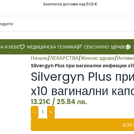
Безплатна доставка над 51,13 €
А И БЕБЕ
МЕДИЦИНСКА ТЕХНИКА
СЕКСУАЛНО ЗДРАВЕ
Начало
/
ЛЕКАРСТВА
/
Женско здраве
/
Интимн
Silvergyn Plus при вагинални инфекции x
Silvergyn Plus пр
x10 вагинални кап
13.21
€
/ 25.84 лв.
-
+
ДОБ