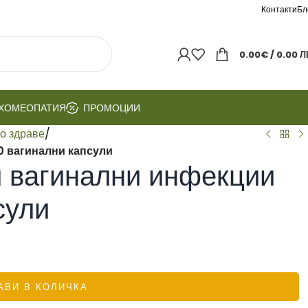
Контакти
Бл
0.00
€
/ 0.00 Л
ХОМЕОПАТИЯ
ПРОМОЦИИ
о здраве
/
10 вагинални капсули
и вагинални инфекции
сули
АВИ В КОЛИЧКА