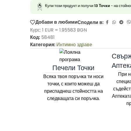
Купи този продукт и получи
13
Точки
- на стойн
Добави в любими
Сподели в:
Курс: 1 EUR = 1.95583 BGN
Код:
58481
Категория:
Интимно здраве
Свърж
Аптек
Печели Точки
При н
Всяка твоя поръчка ти носи
специа
точки, с които можеш да
съдейст
приспаднеш стойността на
Аптекат
следващата си поръчка.
п