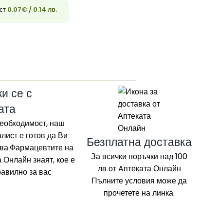
ост
0.07
€
/ 0.14 лв.
33
и се с
ата
еобходимост, наш
лист е готов да Ви
Безплатна доставка
ва.Фармацевтите на
За всички поръчки над 100
а Онлайн
знаят, кое е
лв
от Aптеката Онлайн
равилно за вас
Пълните условия може да
прочетете на линка.