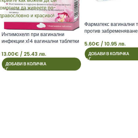
Фарматекс вагинални т
против забременяване 
Интимохелп при вагинални
инфекции х14 вагинални таблетки
5.60
€
/ 10.95 лв.
5
13.00
€
/ 25.43 лв.
ДОБАВИ В КОЛИЧКА
13
ДОБАВИ В КОЛИЧКА