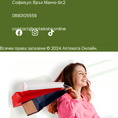
София,ул. Връх Манчо бл.2
0890105559
contact@aptekata.online
Всички права запазени © 2024 Аптеката Онлайн.