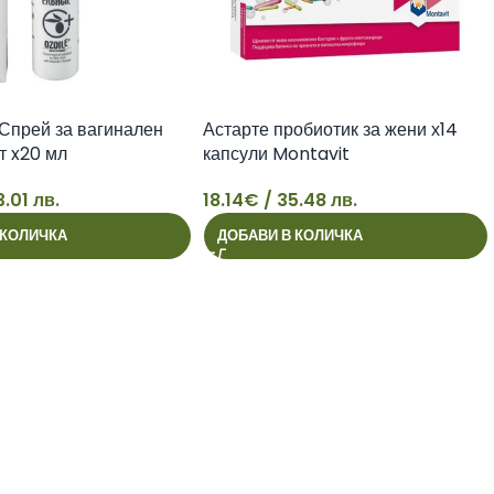
Спрей за вагинален
Астарте пробиотик за жени х14
т x20 мл
капсули Montavit
3.01 лв.
18.14
€
/ 35.48 лв.
18
 КОЛИЧКА
ДОБАВИ В КОЛИЧКА