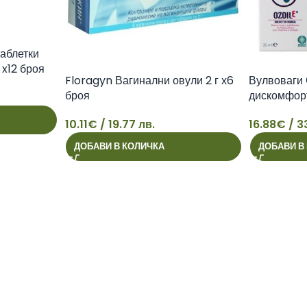
аблетки
x12 броя
Floragyn Вагинални овули 2 г х6
Вулвоваги 
броя
дискомфор
10.11
€
/ 19.77 лв.
16.88
€
/ 3
10
16
ДОБАВИ В КОЛИЧКА
ДОБАВИ В