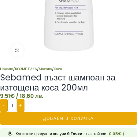
Click to enlarge
Начало
/
КОЗМЕТИКА
/
Масова
/
Коса
Sebamed възст шампоан за
изтощена коса 200мл
9.51
€
/ 18.60 лв.
-
+
ДОБАВИ В КОЛИЧКА
Купи този продукт и получи
9
Точки
- на стойност
0.05
€
/