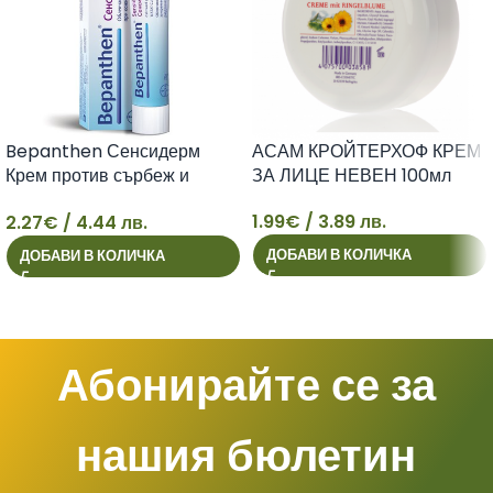
Bepanthen Сенсидерм
АСАМ КРОЙТЕРХОФ КРЕМ
Крем против сърбеж и
ЗА ЛИЦЕ НЕВЕН 100мл
зачервяване x20 г Bayer
1.99
€
/ 3.89 лв.
2.27
€
/ 4.44 лв.
2
1
ДОБАВИ В КОЛИЧКА
ДОБАВИ В КОЛИЧКА
Абонирайте се за
нашия бюлетин