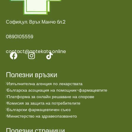
София,ул. Връх Манчо бл.2
0890105559
contact@aptekata.online
Полезни връзки
Изпълнителна агенция по лекарствата
Българска асоциация на помощник-фармацевтите
Платформа за онлайн решаване на спорове
Комисия за защита на потребителите
Български фармацевтичен съюз
Министерство на здравеопазването
Полезни страници