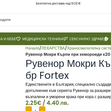
Безплатна доставка над 51,13 €
А И БЕБЕ
МЕДИЦИНСКА ТЕХНИКА
СЕКСУАЛНО ЗДРАВЕ
Начало
/
ЛЕКАРСТВА
/
Храносмилателна сист
Рувенор Мокри Кърпи при хемороиди x20 
Рувенор Мокри Къ
бр Fortex
Единствените в България, специално създаде
допълнение към серията Рувенор за разширени
възпалени и уморени крака при хора с разши
2.25
€
/ 4.40 лв.