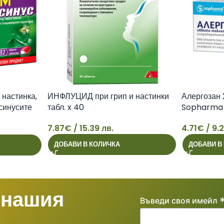
настинка,
ИНФЛУЦИД при грип и настинки
Алергозан 
 синусите
табл. x 40
Sopharma
7.87
€
/ 15.39 лв.
4.71
€
/ 9.2
7
4
ДОБАВИ В КОЛИЧКА
ДОБАВИ В
 нашия
Въведи своя имейл