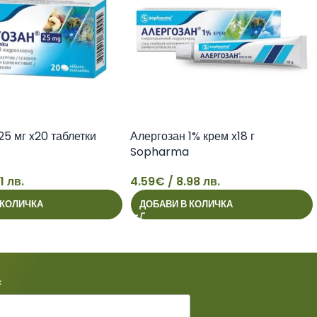
25 мг x20 таблетки
Алергозан 1% крем х18 г
Sopharma
1 лв.
4.59
€
/ 8.98 лв.
4
 КОЛИЧКА
ДОБАВИ В КОЛИЧКА
*