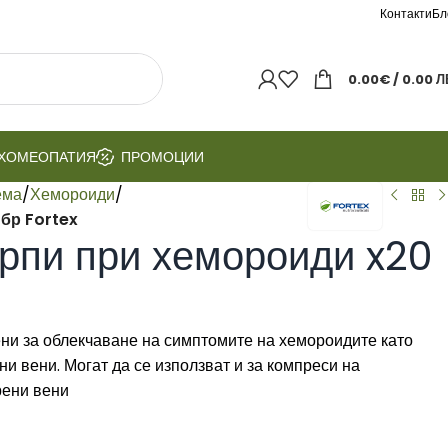
Контакти
Бл
0.00
€
/ 0.00 Л
ХОМЕОПАТИЯ
ПРОМОЦИИ
ема
/
Хемороиди
/
бр Fortex
рпи при хемороиди x20
ни за облекчаване на симптомите на хемороидите като
 вени. Могат да се използват и за компреси на
рени вени