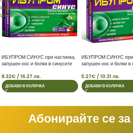
ИБУПРОМ СИНУС при настинка,
ИБУПРОМ СИНУС при 
запушен нос и болки в синусите
запушен нос и болки в
табл. х 24
табл. х 12
8.32
€
/ 16.27 лв.
5.27
€
/ 10.31 лв.
8
5
ДОБАВИ В КОЛИЧКА
ДОБАВИ В КОЛИЧКА
Абонирайте се за