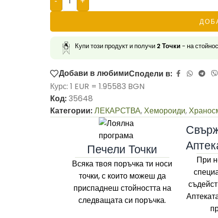
-
+
ДОБ
Купи този продукт и получи
2
Точки
- на стойно
Добави в любими
Сподели в:
Курс: 1 EUR = 1.95583 BGN
Код:
35648
Категории:
ЛЕКАРСТВА
,
Хемороиди
,
Хранос
Свърж
Аптек
Печели Точки
При н
Всяка твоя поръчка ти носи
специа
точки, с които можеш да
съдейст
приспаднеш стойността на
Аптекат
следващата си поръчка.
п