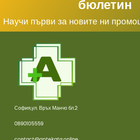
бюлетин
Научи първи за новите ни промо
София,ул. Връх Манчо бл.2
0890105559
contact@aptekata.online