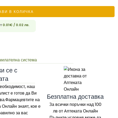
АВИ В КОЛИЧКА
33
ст
0.01
€
/ 0.02 лв.
милателна система
и се с
ата
еобходимост, наш
лист е готов да Ви
Безплатна доставка
ва.Фармацевтите на
За всички поръчки над 100
а Онлайн
знаят, кое е
лв
от Aптеката Онлайн
равилно за вас
Пълните условия може да