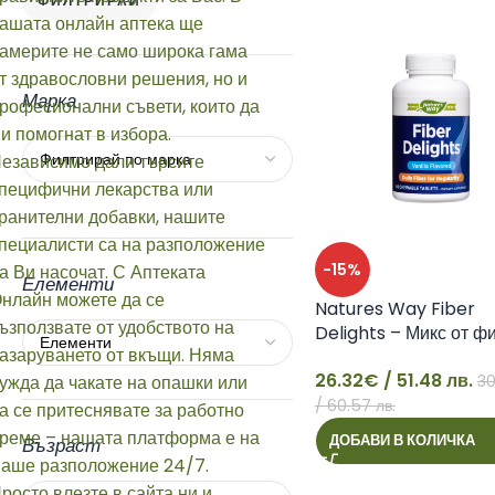
ФИЛТРИРАЙ
Марка
-15%
Елементи
Natures Way Fiber
Delights – Микс от ф
отслабване и детокси
26.32
€
/ 51.48 лв.
30
26
/ 60.57 лв.
ДОБАВИ В КОЛИЧКА
Възраст