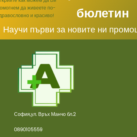
бюлетин
Научи първи за новите ни промо
София,ул. Връх Манчо бл.2
0890105559