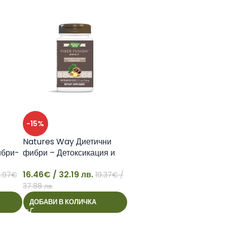
-15%
Natures Way Диетични
ибри-
фибри – Детоксикация и
кация
отслабване
16.46
€
/ 32.19 лв.
.97
€
19.37
€
/
16
37.88 лв.
ДОБАВИ В КОЛИЧКА