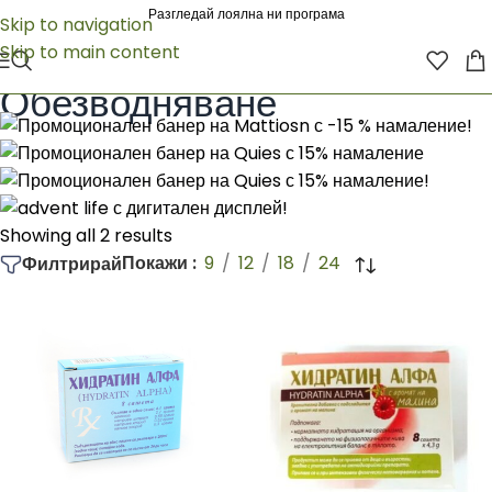
Разгледай лоялна ни програма
Skip to navigation
Skip to main content
Начало
/
ЛЕКАРСТВА
/
Храносмилателна система
/
Обезводняване
Обезводняване
Showing all 2 results
Покажи
9
12
18
24
Филтрирай