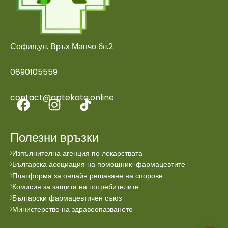
София,ул. Връх Манчо бл.2
0890105559
contact@aptekata.online
Полезни връзки
Изпълнителна агенция по лекарствата
Българска асоциация на помощник-фармацевтите
Платформа за онлайн решаване на спорове
Комисия за защита на потребителите
Български фармацевтичен съюз
Министерство на здравеопазването