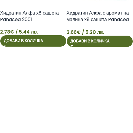
Хидратин Алфа х8 сашета
Хидратин Алфа с аромат на
Panacea 2001
малина х8 сашета Panacea
2001
2.78
€
/ 5.44 лв.
2.66
€
/ 5.20 лв.
2
2
ДОБАВИ В КОЛИЧКА
ДОБАВИ В КОЛИЧКА