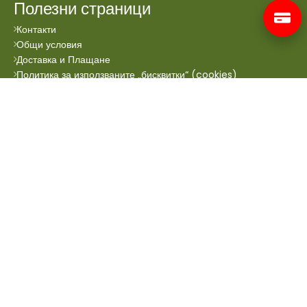
Полезни страници
Контакти
Общи условия
Доставка и Плащане
Политика за използваните „бисквитки“ (cookies)
Всички права запазени © 2024 Аптеката Онлайн.
Сайтът се поддръжа от
Prioritex