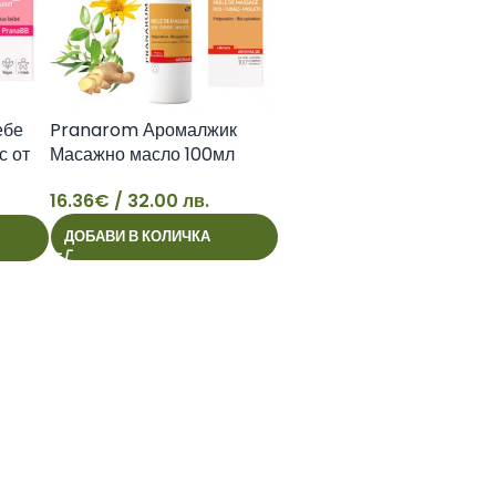
ебе
Pranarom Аромалжик
с от
Масажно масло 100мл
ифузер
16.36
€
/ 32.00 лв.
16
ДОБАВИ В КОЛИЧКА