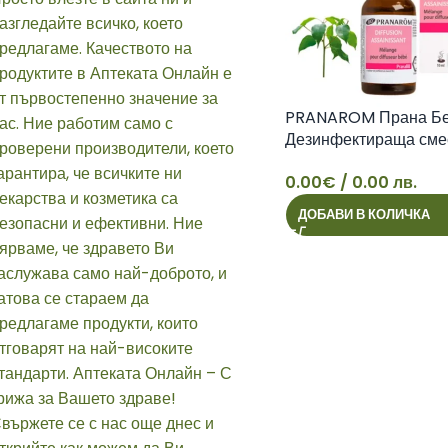
PRANAROM Прана Б
Дезинфектираща сме
етерични масла за д
0.00
€
/ 0.00 лв.
10мл
ДОБАВИ В КОЛИЧКА