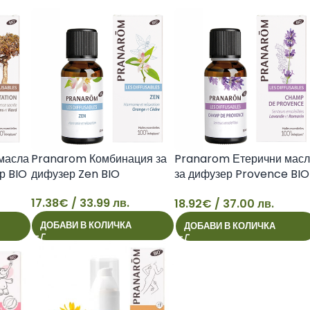
масла
Pranarom Комбинация за
Pranarom Етерични мас
р BIO
дифузер Zen BIO
за дифузер Provence BIO
30ml
17.38
€
/ 33.99 лв.
18.92
€
/ 37.00 лв.
17
18
ДОБАВИ В КОЛИЧКА
ДОБАВИ В КОЛИЧКА