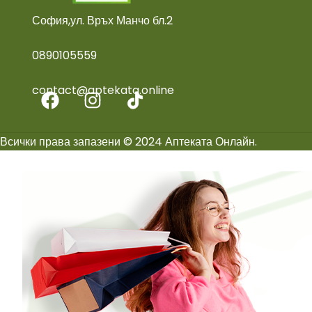
София,ул. Връх Манчо бл.2
0890105559
contact@aptekata.online
Всички права запазени © 2024 Аптеката Онлайн.