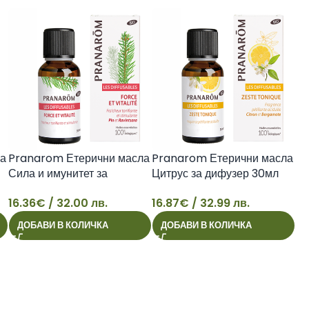
33
ла
Pranarom Етерични масла
Pranarom Етерични масла
Сила и имунитет за
Цитрус за дифузер 30мл
дифузер 30 BIO
BIO
16.36
€
/ 32.00 лв.
16.87
€
/ 32.99 лв.
16
16
ДОБАВИ В КОЛИЧКА
ДОБАВИ В КОЛИЧКА