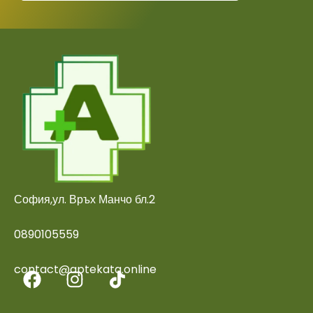
София,ул. Връх Манчо бл.2
0890105559
contact@aptekata.online