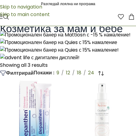
Разгледай лоялна ни програма
Skip to navigation
Skip to main content
Начало
/
КОЗМЕТИКА
/
Козметика за мам и бебе
Козметика за мам и бебе
Showing all 3 results
Покажи
9
12
18
24
Филтрирай