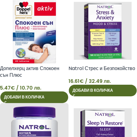
Допелхерц актив Спокоен
Natrol Стрес и Безпокойство
сън Плюс
16.61
€
/ 32.49 лв.
5.47
€
/ 10.70 лв.
ДОБАВИ В КОЛИЧКА
5
16
ДОБАВИ В КОЛИЧКА