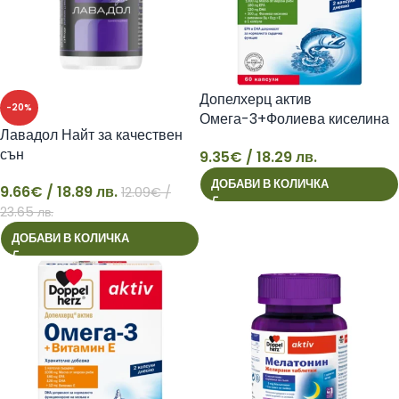
Допелхерц актив
-20%
Омега-3+Фолиева киселина
Лавадол Найт за качествен
+ В6 + В12 х 60 капс
сън
9.35
€
/ 18.29 лв.
9
ДОБАВИ В КОЛИЧКА
9.66
€
/ 18.89 лв.
12.09
€
/
9
23.65 лв.
ДОБАВИ В КОЛИЧКА