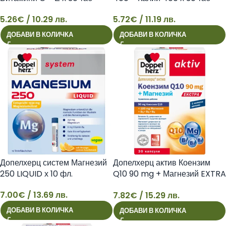
5.26
€
/ 10.29 лв.
5.72
€
/ 11.19 лв.
5
5
ДОБАВИ В КОЛИЧКА
ДОБАВИ В КОЛИЧКА
Допелхерц систем Магнезий
Допелхерц актив Коензим
250 LIQUID х 10 фл.
Q10 90 mg + Магнезий EXTRA
x 30
7.00
€
/ 13.69 лв.
7.82
€
/ 15.29 лв.
7
7
ДОБАВИ В КОЛИЧКА
ДОБАВИ В КОЛИЧКА