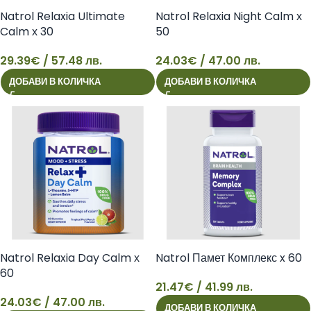
Natrol Relaxia Ultimate
Natrol Relaxia Night Calm х
Calm х 30
50
29.39
€
/ 57.48 лв.
24.03
€
/ 47.00 лв.
29
24
ДОБАВИ В КОЛИЧКА
ДОБАВИ В КОЛИЧКА
Natrol Relaxia Day Calm х
Natrol Памет Комплекс x 60
60
21.47
€
/ 41.99 лв.
24.03
€
/ 47.00 лв.
ДОБАВИ В КОЛИЧКА
24
21