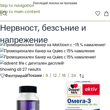
Разгледай лоялна ни програма
Skip to navigation
Skip to main content
Начало
/
ХРАНИТЕЛНИ ДОБАВКИ
/
Нервна система
/
Нервност, безсъние и напрежение
Нервност, безсъние и
напрежение
Showing all 27 results
Покажи
9
12
18
24
Филтрирай