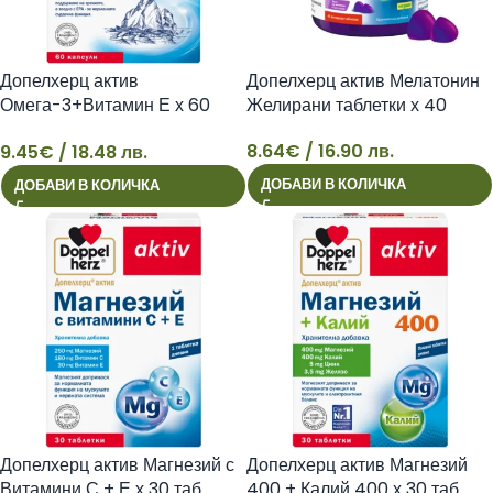
Допелхерц актив
Допелхерц актив Мелатонин
Омега-3+Витамин Е х 60
Желирани таблетки х 40
капс
8.64
€
/ 16.90 лв.
9.45
€
/ 18.48 лв.
9
8
ДОБАВИ В КОЛИЧКА
ДОБАВИ В КОЛИЧКА
Допелхерц актив Магнезий с
Допелхерц актив Магнезий
Витамини С + Е х 30 таб
400 + Калий 400 х 30 таб