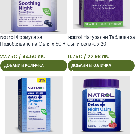
Natrol Формула за
Natrol Натурални Таблетки за
Подобряване на Съня x 50 +
сън и релакс х 20
Ашваганда
11.75
€
/ 22.98 лв.
22.75
€
/ 44.50 лв.
22
11
ДОБАВИ В КОЛИЧКА
ДОБАВИ В КОЛИЧКА