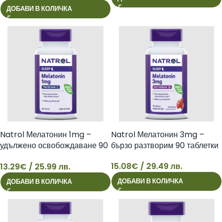
ДОБАВИ В КОЛИЧКА
Natrol Мелатонин 1mg –
Natrol Мелатонин 3mg –
удължено освобождаване 90
бързо разтворим 90 таблетки
таблетки
15.08
€
/ 29.49 лв.
13.29
€
/ 25.99 лв.
13
15
ДОБАВИ В КОЛИЧКА
ДОБАВИ В КОЛИЧКА