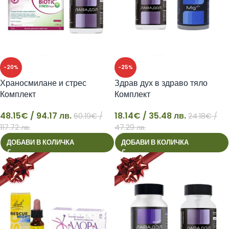
-20%
-25%
Храносмилане и стрес
Здрав дух в здраво тяло
Комплект
Комплект
48.15
€
/ 94.17 лв.
18.14
€
/ 35.48 лв.
60.19
€
/
24.18
€
/
48
18
117.72 лв.
47.29 лв.
ДОБАВИ В КОЛИЧКА
ДОБАВИ В КОЛИЧКА