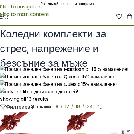
Разгледай лоялна ни програма
Skip to navigation
Skip to main content
Начало
/
Коледни комплекти
/
Коледни комплекти за мъже
/
Коледни комплекти за стрес, напрежение и безсъние за мъже
Коледни комплекти за
стрес, напрежение и
безсъние за мъже
Showing all 13 results
Покажи
9
12
18
24
Филтрирай