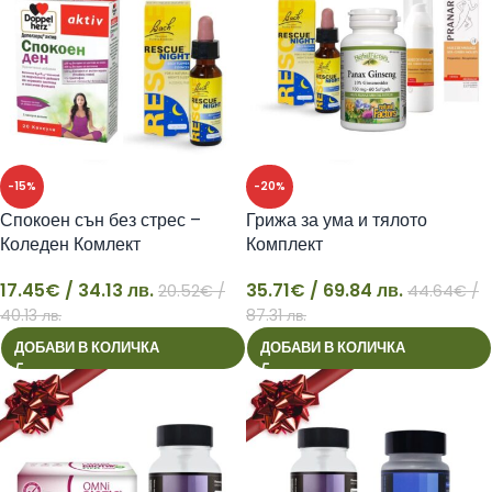
-15%
-20%
Спокоен сън без стрес –
Грижа за ума и тялото
Коледен Комлект
Комплект
17.45
€
/ 34.13 лв.
35.71
€
/ 69.84 лв.
20.52
€
/
44.64
€
/
17
35
40.13 лв.
87.31 лв.
ДОБАВИ В КОЛИЧКА
ДОБАВИ В КОЛИЧКА