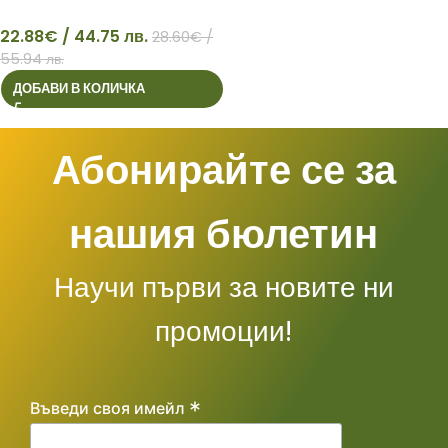
22.88
€
/ 44.75 лв.
28.60
€
/
22
55.94 лв.
ДОБАВИ В КОЛИЧКА
Абонирайте се за
нашия бюлетин
Научи първи за новите ни
промоции!
*
Въведи своя имейл