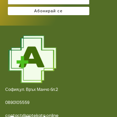
София,ул. Връх Манчо бл.2
0890105559
contact@aptekata.online