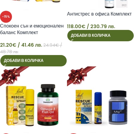
Антистрес в офиса Комплект
-15%
Спокоен сън и емоционален
118.00
€
/ 230.79 лв.
баланс Комплект
ДОБАВИ В КОЛИЧКА
118
21.20
€
/ 41.46 лв.
24.94
€
/
21
48.78 лв.
ДОБАВИ В КОЛИЧКА