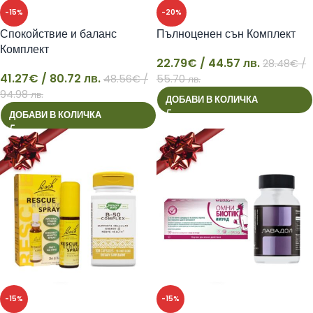
-15%
-20%
Спокойствие и баланс
Пълноценен сън Комплект
Комплект
22.79
€
/ 44.57 лв.
28.48
€
/
41.27
€
/ 80.72 лв.
48.56
€
/
55.70 лв.
41
22
94.98 лв.
ДОБАВИ В КОЛИЧКА
ДОБАВИ В КОЛИЧКА
-15%
-15%