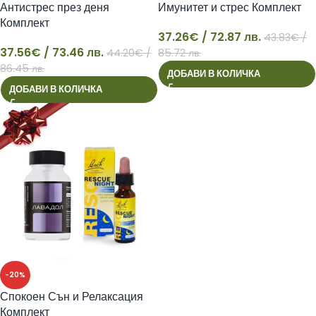
Антистрес през деня
Имунитет и стрес Комплект
Комплект
37.26
€
/ 72.87 лв.
43.83
€
/
37.56
€
/ 73.46 лв.
44.20
€
/
85.72 лв.
37
37
86.45 лв.
ДОБАВИ В КОЛИЧКА
ДОБАВИ В КОЛИЧКА
-20%
Спокоен Сън и Релаксация
Комплект