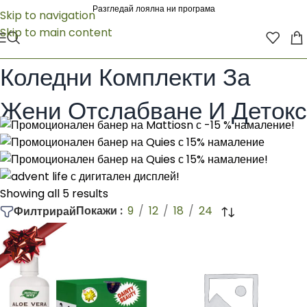
Разгледай лоялна ни програма
Skip to navigation
Skip to main content
Начало
/
Коледни комплекти
/
Коледни комплекти за жени
/
Коледни Комплекти За Жени Отслабване И Детокс
Коледни Комплекти За
Жени Отслабване И Детокс
Showing all 5 results
Покажи
9
12
18
24
Филтрирай