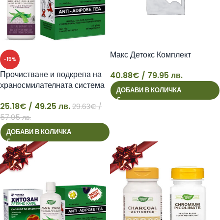
Макс Детокс Комплект
-15%
Прочистване и подкрепа на
40.88
€
/ 79.95 лв.
храносмилателната система
ДОБАВИ В КОЛИЧКА
40
Комплект
25.18
€
/ 49.25 лв.
29.63
€
/
25
57.95 лв.
ДОБАВИ В КОЛИЧКА