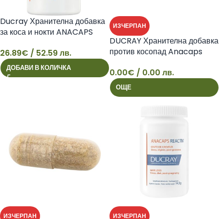
Ducray Хранителна добавка
ИЗЧЕРПАН
за коса и нокти ANACAPS
DUCRAY Хранителна добавка
REACTIV/АНАКАПС
против косопад Anacaps
26.89
€
/ 52.59 лв.
РЕАКТИВ x 30 caps
26
Expert
ДОБАВИ В КОЛИЧКА
0.00
€
/ 0.00 лв.
ОЩЕ
ИЗЧЕРПАН
ИЗЧЕРПАН