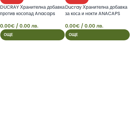
DUCRAY Хранителна добавка
Ducray Хранителна добавка
против косопад Anacaps
за коса и нокти ANACAPS
Expert
REACTIV/АНАКАПС
0.00
€
/ 0.00 лв.
0.00
€
/ 0.00 лв.
РЕАКТИВ
ОЩЕ
ОЩЕ