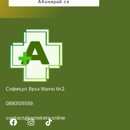
София,ул. Връх Манчо бл.2
0890105559
contact@aptekata.online