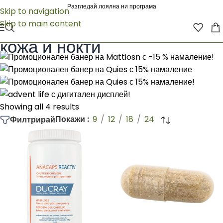
Разгледай лоялна ни програма
Skip to navigation
Skip to main content
Начало
/
кожа и нокти
кожа и нокти
Showing all 4 results
Покажи
9
12
18
24
Филтрирай