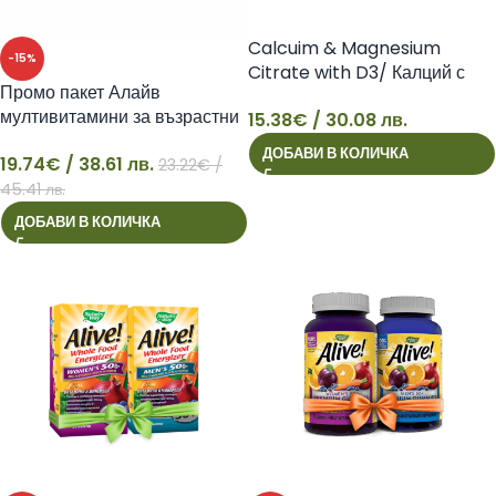
Calcuim & Magnesium
-15%
Citrate with D3/ Калций с
Промо пакет Алайв
Магнезий (цитрат) и Витамин
мултивитамини за възрастни
15.38
€
/ 30.08 лв.
D3 + Калий, Цинк и Манган х
15
и деца
90 таблетки Natural Factors
ДОБАВИ В КОЛИЧКА
19.74
€
/ 38.61 лв.
23.22
€
/
19
45.41 лв.
ДОБАВИ В КОЛИЧКА