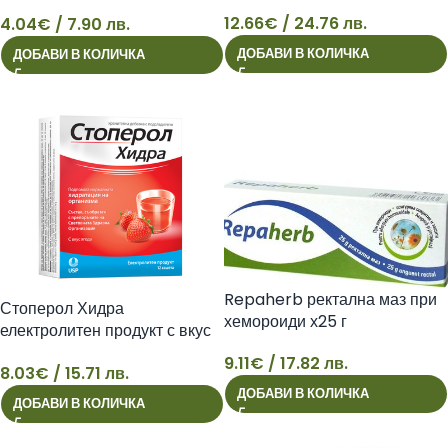
Naturpharma
Околоочен крем 25мл
12.66
€
/ 24.76 лв.
4.04
€
/ 7.90 лв.
12
4
ДОБАВИ В КОЛИЧКА
ДОБАВИ В КОЛИЧКА
Repaherb ректална маз при
Стоперол Хидра
хемороиди х25 г
електролитен продукт с вкус
на ягода, саше х12 бр US
9.11
€
/ 17.82 лв.
8.03
€
/ 15.71 лв.
Pharmacia
9
8
ДОБАВИ В КОЛИЧКА
ДОБАВИ В КОЛИЧКА