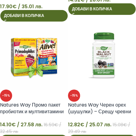
17.90
€
/ 35.01 лв.
ДОБАВИ В КОЛИЧКА
17
14
ДОБАВИ В КОЛИЧКА
-15%
-15%
Natures Way Промо пакет
Natures Way Черен орех
пробиотик и мултивитамини
(шушулки) – Срещу чревни
за деца
паразити и чревна кандидоза,
14.10
€
/ 27.58 лв.
12.82
€
/ 25.07 лв.
500 mg, 100 капсули
16.59
€
/
15.08
€
/
14
12
32.45 лв.
29.49 лв.