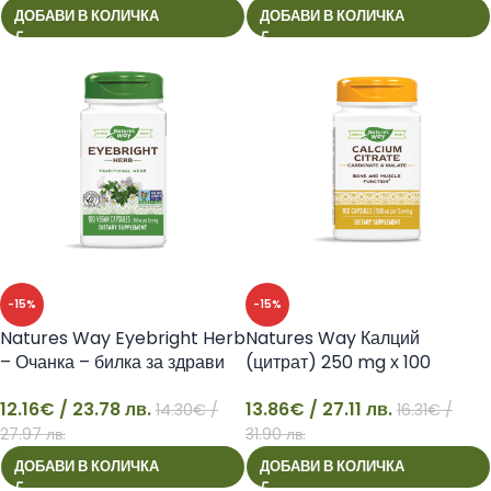
ДОБАВИ В КОЛИЧКА
ДОБАВИ В КОЛИЧКА
-15%
-15%
Natures Way Eyebright Herb
Natures Way Калций
– Очанка – билка за здрави
(цитрат) 250 mg х 100
очи, 430 mg, 100 капсули
капсули
12.16
€
/ 23.78 лв.
13.86
€
/ 27.11 лв.
14.30
€
/
16.31
€
/
12
13
27.97 лв.
31.90 лв.
ДОБАВИ В КОЛИЧКА
ДОБАВИ В КОЛИЧКА