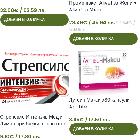
Промо пакет Alive! за Жени +
EYELASHES 3 ML
Alive! за Мъже
32.00
€
/ 62.59 лв.
32
ДОБАВИ В КОЛИЧКА
23.49
€
/ 45.94 лв.
27.64
€
/
23
54.06 лв.
ДОБАВИ В КОЛИЧКА
Лутеин Макси х30 капсули
Aro Life
Стрепсилс Интензив Мед и
8.95
€
/ 17.50 лв.
Лимон при болки в гърлото x
8
ДОБАВИ В КОЛИЧКА
24 таблетки
9.10
€
/ 17.80 лв.