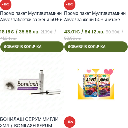
-15%
-15%
Промо пакет Мултивитамини
Промо пакет Мултивитамини
Alive! таблетки за жени 50+ и
Alive! за жени 50+ и мъже
мъже 50+
50+
18.18
€
/ 35.56 лв.
43.01
€
/ 84.12 лв.
21.39
€
/
50.60
€
/
18
43
41.84 лв.
98.96 лв.
ДОБАВИ В КОЛИЧКА
ДОБАВИ В КОЛИЧКА
БОНИЛАШ СЕРУМ МИГЛИ
-15%
3МЛ / BONILASH SERUM