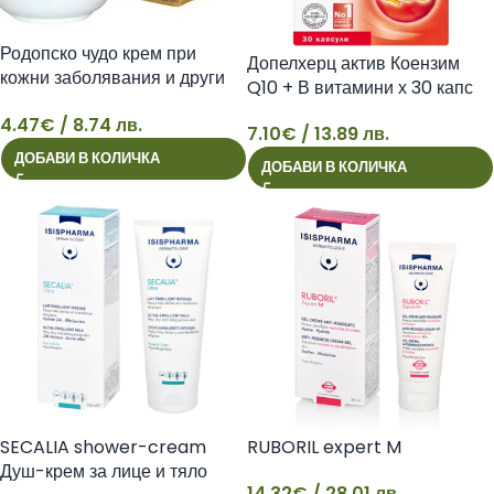
Родопско чудо крем при
Допелхерц актив Коензим
кожни заболявания и други
Q10 + В витамини х 30 капс
x50 мл
4.47
€
/ 8.74 лв.
7.10
€
/ 13.89 лв.
4
7
ДОБАВИ В КОЛИЧКА
ДОБАВИ В КОЛИЧКА
SECALIA shower-cream
RUBORIL expert M
Душ-крем за лице и тяло
14.32
€
/ 28.01 лв.