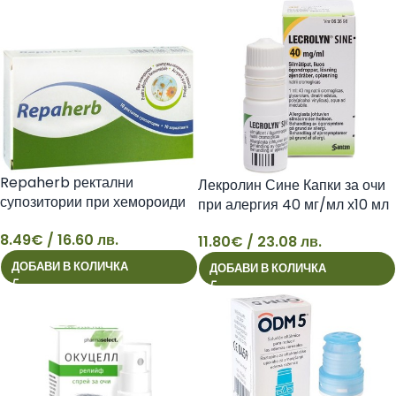
Repaherb ректални
Лекролин Сине Капки за очи
супозитории при хемороиди
при алергия 40 мг/мл х10 мл
х10 бр
8.49
€
/ 16.60 лв.
11.80
€
/ 23.08 лв.
8
11
ДОБАВИ В КОЛИЧКА
ДОБАВИ В КОЛИЧКА