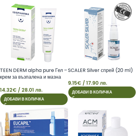
TEEN DERM alpha pure Гел –
SCALER Silver спрей (20 ml)
крем за възпалена и мазна
9.15
€
/ 17.90 лв.
кожа
14.32
€
/ 28.01 лв.
ДОБАВИ В КОЛИЧКА
14
9
ДОБАВИ В КОЛИЧКА