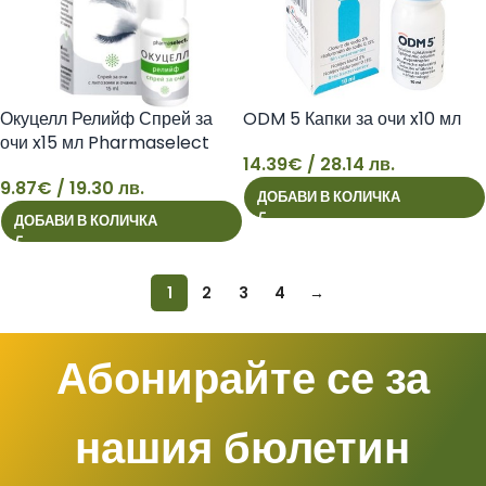
Окуцелл Релийф Спрей за
ODM 5 Капки за очи x10 мл
очи x15 мл Pharmaselect
14.39
€
/ 28.14 лв.
9.87
€
/ 19.30 лв.
ДОБАВИ В КОЛИЧКА
9
14
ДОБАВИ В КОЛИЧКА
1
2
3
4
→
Абонирайте се за
нашия бюлетин