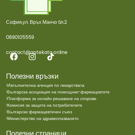
София,ул. Връх Манчо бл.2
0890105559
contact@aptekata.online
Полезни връзки
Изпълнителна агенция по лекарствата
Българска асоциация на помощник-фармацевтите
Платформа за онлайн решаване на спорове
Комисия за защита на потребителите
Български фармацевтичен съюз
Министерство на здравеопазването
Полезни страници