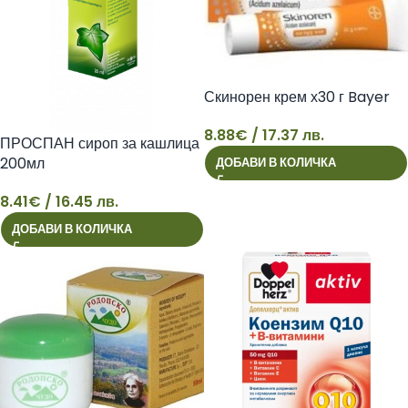
Скинорен крем х30 г Bayer
8.88
€
/ 17.37 лв.
ПРОСПАН сироп за кашлица
200мл
ДОБАВИ В КОЛИЧКА
8
8.41
€
/ 16.45 лв.
8
ДОБАВИ В КОЛИЧКА