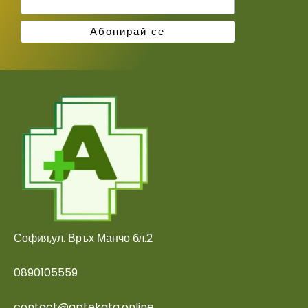
София,ул. Връх Манчо бл.2
0890105559
contact@aptekata.online