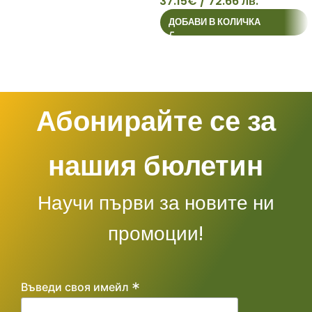
37.15
€
/ 72.66 лв.
37
ДОБАВИ В КОЛИЧКА
Абонирайте се за
нашия бюлетин
Научи първи за новите ни
промоции!
*
Въведи своя имейл