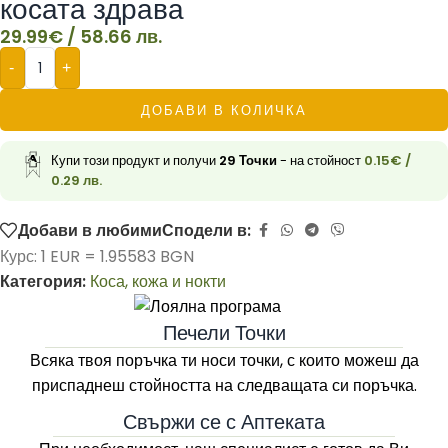
косата здрава
29.99
€
/ 58.66 лв.
-
+
ДОБАВИ В КОЛИЧКА
Купи този продукт и получи
29
Точки
- на стойност
0.15
€
/
0.29 лв.
Добави в любими
Сподели в:
Курс: 1 EUR = 1.95583 BGN
Категория:
Коса, кожа и нокти
Печели Точки
Всяка твоя поръчка ти носи точки, с които можеш да
приспаднеш стойността на следващата си поръчка.
Свържи се с Аптеката