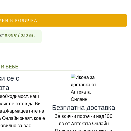
АВИ В КОЛИЧКА
33
ост
0.05
€
/ 0.10 лв.
 И БЕБЕ
и се с
ата
еобходимост, наш
лист е готов да Ви
Безплатна доставка
ва.Фармацевтите на
За всички поръчки над 100
а Онлайн
знаят, кое е
лв
от Aптеката Онлайн
равилно за вас
Пълните условия може да