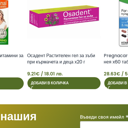
итамини за
Осадент Растителен гел за зъби
Pregnacare
при кърмачета и деца х20 г
нея х60 таб
9.21
€
/ 18.01 лв.
28.63
€
/ 5
9
28
ДОБАВИ В КОЛИЧКА
ДОБАВИ В
 нашия
Въведи своя имейл