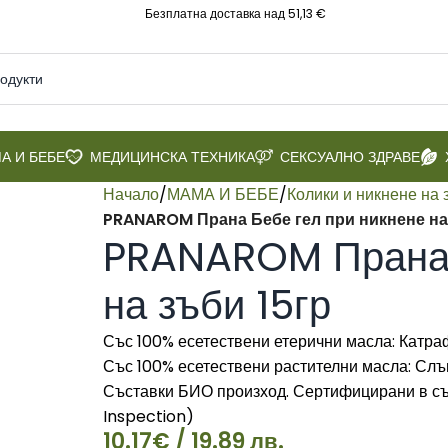
Безплатна доставка над 51,13 €
А И БЕБЕ
МЕДИЦИНСКА ТЕХНИКА
СЕКСУАЛНО ЗДРАВЕ
Начало
/
МАМА И БЕБЕ
/
Колики и никнене на 
PRANAROM Прана Бебе гел при никнене на
PRANAROM Прана 
на зъби 15гр
Със 100% есетествени етерични масла: Катра
Със 100% есетествени растителни масла: Слъ
Съставки БИО произход. Сертифицирани в съ
Inspection)
10.17
€
/ 19.89 лв.