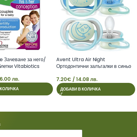
 Зачеване за него/
Avent Ultra Air Night
летки Vitabiotics
Ортодонтични залъгалки в синьо
от 6 до 18 месеца х2 бр
6.00 лв.
7.20
€
/ 14.08 лв.
7
 КОЛИЧКА
ДОБАВИ В КОЛИЧКА
*