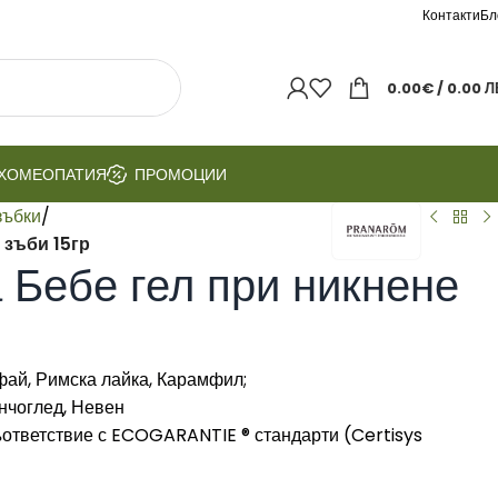
Контакти
Бл
0.00
€
/ 0.00 Л
ХОМЕОПАТИЯ
ПРОМОЦИИ
зъбки
/
 зъби 15гр
Бебе гел при никнене
фай, Римска лайка, Карамфил;
нчоглед, Невен
ответствие с ECOGARANTIE ® стандарти (Certisys