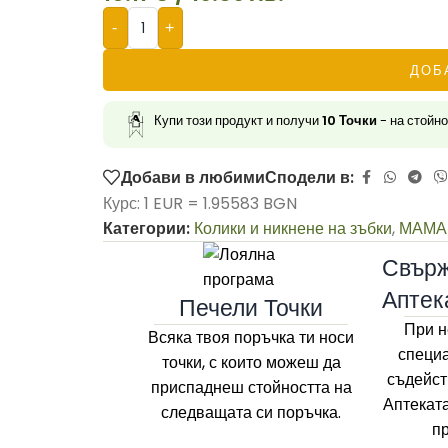
-
+
ДОБ
Купи този продукт и получи
10
Точки
- на стойн
Добави в любими
Сподели в:
Курс: 1 EUR = 1.95583 BGN
Категории:
Колики и никнене на зъбки
,
МАМА
Свърж
Аптек
Печели Точки
При н
Всяка твоя поръчка ти носи
специа
точки, с които можеш да
съдейст
приспаднеш стойността на
Аптекат
следващата си поръчка.
п