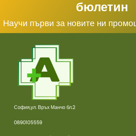
бюлетин
Научи първи за новите ни промо
София,ул. Връх Манчо бл.2
0890105559