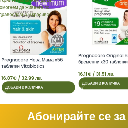
Pregnacare Original В
Pregnacare Нова Мама х56
бременни х30 таблетки
таблетки Vitabiotics
Vitabiotics
16.11
€
/ 31.51 лв.
16.87
€
/ 32.99 лв.
16
ДОБАВИ В КОЛИЧКА
16
ДОБАВИ В КОЛИЧКА
Абонирайте се за