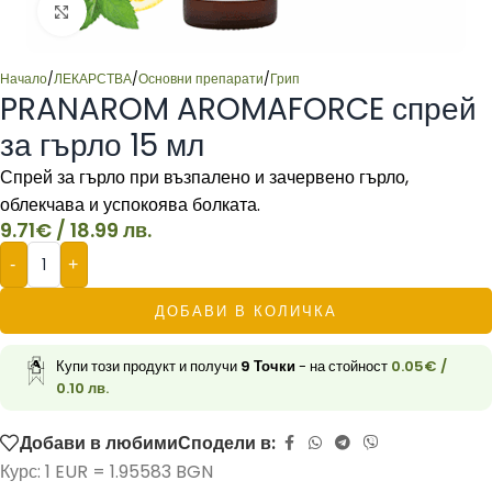
Click to enlarge
Начало
/
ЛЕКАРСТВА
/
Основни препарати
/
Грип
PRANAROM AROMAFORCE спрей
за гърло 15 мл
Спрей за гърло при възпалено и зачервено гърло,
облекчава и успокоява болката.
9.71
€
/ 18.99 лв.
-
+
ДОБАВИ В КОЛИЧКА
Купи този продукт и получи
9
Точки
- на стойност
0.05
€
/
0.10 лв.
Добави в любими
Сподели в:
Курс: 1 EUR = 1.95583 BGN