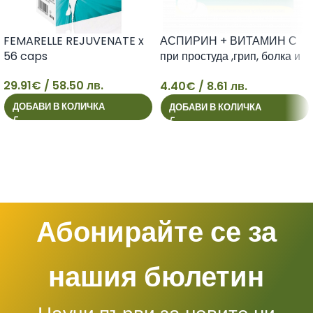
FEMARELLE REJUVENATE x
АСПИРИН + ВИТАМИН С
56 caps
при простуда ,грип, болка и
повишена температура
29.91
€
/ 58.50 лв.
4.40
€
/ 8.61 лв.
ефервесцентни таблетки х
29
4
10
ДОБАВИ В КОЛИЧКА
ДОБАВИ В КОЛИЧКА
Абонирайте се за
нашия бюлетин