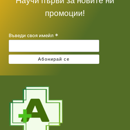
Научи първи за новите ни
промоции!
*
Въведи своя имейл