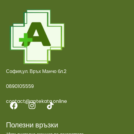
София,ул. Връх Манчо бл.2
0890105559
contact@aptekata.online
Полезни връзки