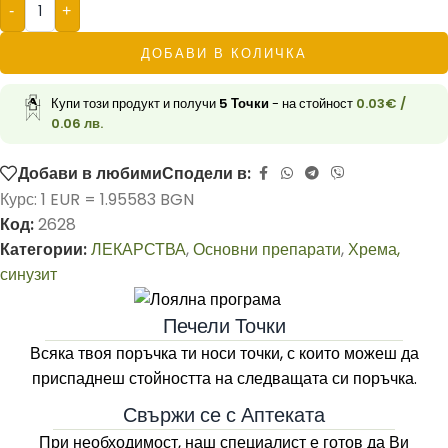
-
+
ДОБАВИ В КОЛИЧКА
Купи този продукт и получи
5
Точки
- на стойност
0.03
€
/
0.06 лв.
Добави в любими
Сподели в:
Курс: 1 EUR = 1.95583 BGN
Код:
2628
Категории:
ЛЕКАРСТВА
,
Основни препарати
,
Хрема,
синузит
Печели Точки
Всяка твоя поръчка ти носи точки, с които можеш да
приспаднеш стойността на следващата си поръчка.
Свържи се с Аптеката
При необходимост, наш специалист е готов да Ви