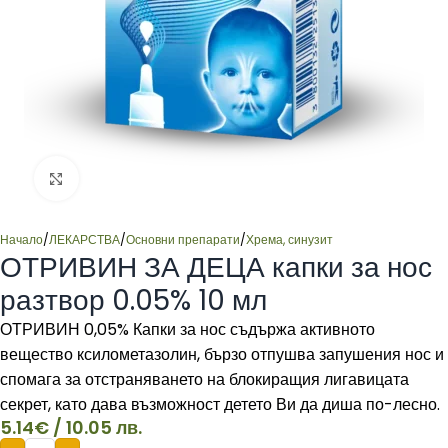
Click to enlarge
Начало
/
ЛЕКАРСТВА
/
Основни препарати
/
Хрема, синузит
ОТРИВИН ЗА ДЕЦА капки за нос
разтвор 0.05% 10 мл
ОТРИВИН 0,05% Капки за нос съдържа активното
вещество ксилометазолин, бързо отпушва запушения нос и
спомага за отстраняването на блокиращия лигавицата
секрет, като дава възможност детето Ви да диша по-лесно.
5.14
€
/ 10.05 лв.