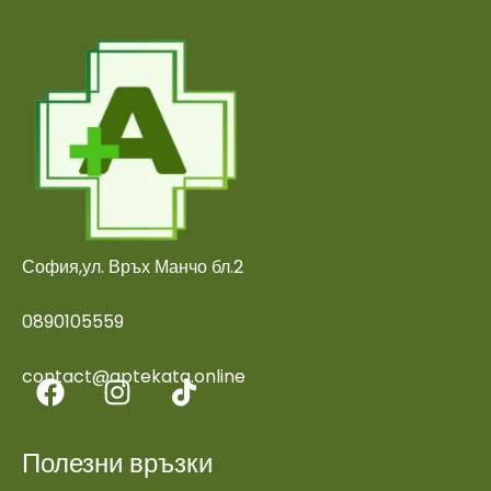
София,ул. Връх Манчо бл.2
0890105559
contact@aptekata.online
Полезни връзки