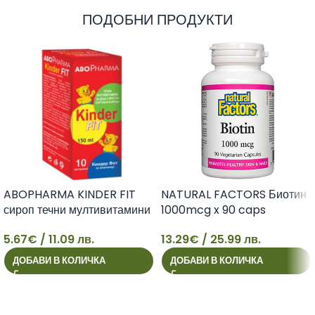
ПОДОБНИ ПРОДУКТИ
ABOPHARMA KINDER FIT
NATURAL FACTORS Биотин
сироп течни мултивитамини
1000mcg x 90 caps
за деца 150ml
13.29
€
/ 25.99 лв.
5.67
€
/ 11.09 лв.
5
13
ДОБАВИ В КОЛИЧКА
ДОБАВИ В КОЛИЧКА