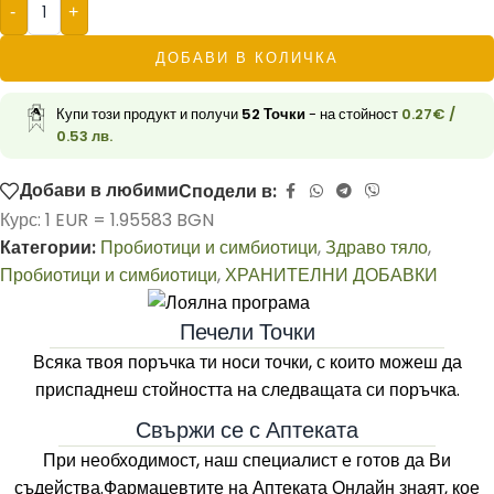
-
+
ДОБАВИ В КОЛИЧКА
Купи този продукт и получи
52
Точки
- на стойност
0.27
€
/
0.53 лв.
Добави в любими
Сподели в:
Курс: 1 EUR = 1.95583 BGN
Категории:
Пробиотици и симбиотици
,
Здраво тяло
,
Пробиотици и симбиотици
,
ХРАНИТЕЛНИ ДОБАВКИ
Печели Точки
Всяка твоя поръчка ти носи точки, с които можеш да
приспаднеш стойността на следващата си поръчка.
Свържи се с Аптеката
При необходимост, наш специалист е готов да Ви
съдейства.Фармацевтите на
Аптеката Онлайн
знаят, кое