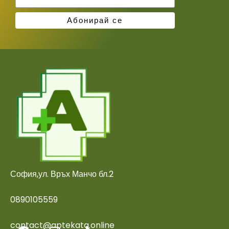
София,ул. Връх Манчо бл.2
0890105559
contact@aptekata.online