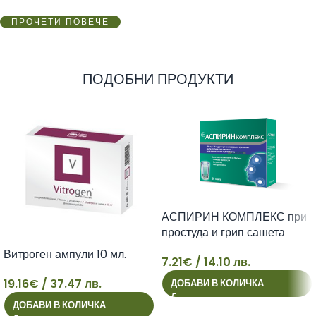
ПРОЧЕТИ ПОВЕЧЕ
ПОДОБНИ ПРОДУКТИ
АСПИРИН КОМПЛЕКС при
простуда и грип сашета
500мг х 10
Витроген ампули 10 мл.
7.21
€
/ 14.10 лв.
7
19.16
€
/ 37.47 лв.
ДОБАВИ В КОЛИЧКА
ДОБАВИ В КОЛИЧКА
19