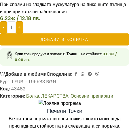
При спазми на гладката мускулатура на пикочните пътища
и при при жлъчни заболявания.
6.23
€
/ 12.18 лв.
-
+
ДОБАВИ В КОЛИЧКА
Купи този продукт и получи
6
Точки
- на стойност
0.03
€
/
0.06 лв.
Добави в любими
Сподели в:
Курс: 1 EUR = 1.95583 BGN
Код:
43482
Категории:
Болка
,
ЛЕКАРСТВА
,
Основни препарати
Печели Точки
Всяка твоя поръчка ти носи точки, с които можеш да
приспаднеш стойността на следващата си поръчка.