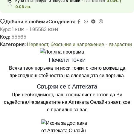
Купи този продукт и получи
5
Точки
- на стойност
0.03
€
/
0.06 лв.
Добави в любими
Сподели в:
Курс: 1 EUR = 1.95583 BGN
Код:
55565
Категория:
Нервност, безсъние и напрежение - възрастни
Печели Точки
Всяка твоя поръчка ти носи точки, с които можеш да
приспаднеш стойността на следващата си поръчка.
Свържи се с Аптеката
При необходимост, наш специалист е готов да Ви
съдейства.Фармацевтите на
Аптеката Онлайн
знаят, кое
е правилно за вас