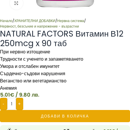
Click to enlarge
Начало
/
ХРАНИТЕЛНИ ДОБАВКИ
/
Нервна система
/
Нервност, безсъние и напрежение - възрастни
NATURAL FACTORS Витамин В12
250mcg x 90 таб
При нервно изтощение
Трудности с ученето и запаметяването
Умора и отслабен имунитет
Сърдечно-съдови нарушения
Веганство или вегетарианство
Анемия
5.01
€
/ 9.80 лв.
-
+
ДОБАВИ В КОЛИЧКА