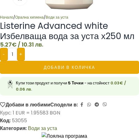
Начало
/
Орална хигиена
/
Води за уста
Listerine Advanced white
Избелваща вода за уста х250 мл
5.27
€
/ 10.31 лв.
-
+
ДОБАВИ В КОЛИЧКА
Купи този продукт и получи
5
Точки
- на стойност
0.03
€
/
0.06 лв.
Добави в любими
Сподели в:
Курс: 1 EUR = 1.95583 BGN
Код:
53055
Категория:
Води за уста