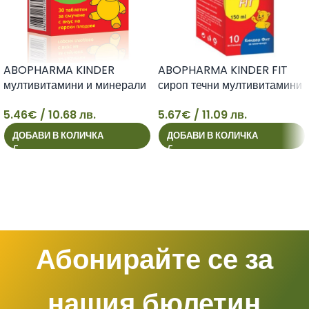
ABOPHARMA KINDER
ABOPHARMA KINDER FIT
мултивитамини и минерали
сироп течни мултивитамини
за деца х 30 tabl
за деца 150ml
5.46
€
/ 10.68 лв.
5.67
€
/ 11.09 лв.
5
5
ДОБАВИ В КОЛИЧКА
ДОБАВИ В КОЛИЧКА
Абонирайте се за
нашия бюлетин