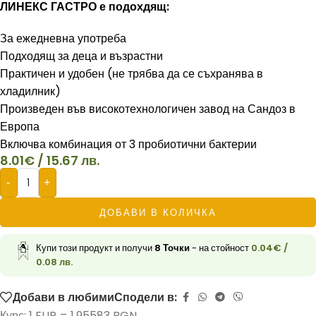
ЛИНЕКС ГАСТРО е подохдящ:
За ежедневна употреба
Подходящ за деца и възрастни
Практичен и удобен (не трябва да се съхранява в
хладилник)
Произведен във високотехнологичен завод на Сандоз в
Европа
Включва комбинация от 3 пробиотични бактерии
8.01
€
/ 15.67 лв.
-
+
ДОБАВИ В КОЛИЧКА
Купи този продукт и получи
8
Точки
- на стойност
0.04
€
/
0.08 лв.
Добави в любими
Сподели в:
Курс: 1 EUR = 1.95583 BGN