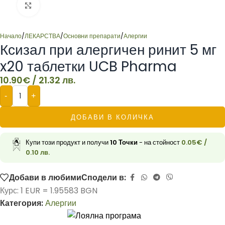
Click to enlarge
Начало
/
ЛЕКАРСТВА
/
Основни препарати
/
Алергии
Ксизал при алергичен ринит 5 мг
x20 таблетки UCB Pharma
10.90
€
/ 21.32 лв.
-
+
ДОБАВИ В КОЛИЧКА
Купи този продукт и получи
10
Точки
- на стойност
0.05
€
/
0.10 лв.
Добави в любими
Сподели в:
Курс: 1 EUR = 1.95583 BGN
Категория:
Алергии