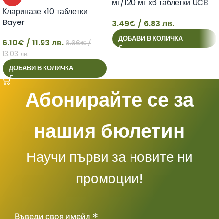
мг/120 мг х6 таблетки UCB
Клариназе х10 таблетки
Farchim
Bayer
3.49
€
/ 6.83 лв.
3
ДОБАВИ В КОЛИЧКА
6.10
€
/ 11.93 лв.
6.66
€
/
6
13.03 лв.
ДОБАВИ В КОЛИЧКА
Абонирайте се за
нашия бюлетин
Научи първи за новите ни
промоции!
*
Въведи своя имейл