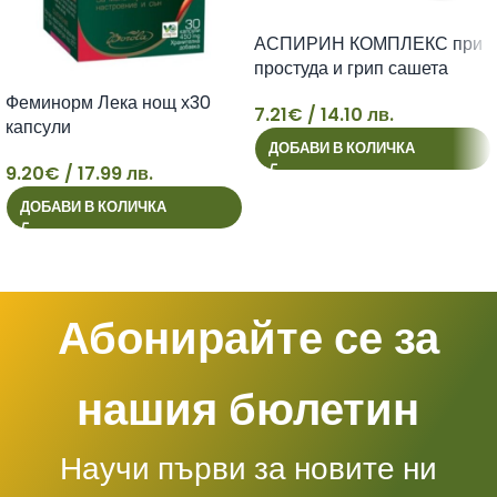
АСПИРИН КОМПЛЕКС при
простуда и грип сашета
500мг х 10
Феминорм Лека нощ х30
7.21
€
/ 14.10 лв.
капсули
7
ДОБАВИ В КОЛИЧКА
9.20
€
/ 17.99 лв.
9
ДОБАВИ В КОЛИЧКА
Абонирайте се за
нашия бюлетин
Научи първи за новите ни