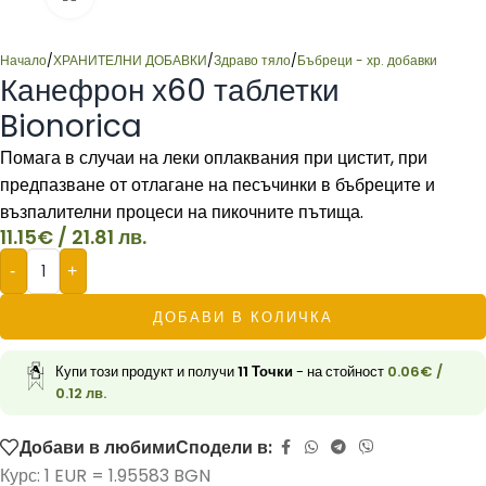
Начало
/
ХРАНИТЕЛНИ ДОБАВКИ
/
Здраво тяло
/
Бъбреци - хр. добавки
Канефрон х60 таблетки
Bionorica
Помага в случаи на леки оплаквания при цистит, при
предпазване от отлагане на песъчинки в бъбреците и
възпалителни процеси на пикочните пътища.
11.15
€
/ 21.81 лв.
-
+
ДОБАВИ В КОЛИЧКА
Купи този продукт и получи
11
Точки
- на стойност
0.06
€
/
0.12 лв.
Добави в любими
Сподели в:
Курс: 1 EUR = 1.95583 BGN