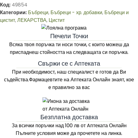
Код:
49854
Категории:
Бъбреци
,
Бъбреци - хр. добавки
,
Бъбреци и
цистит
,
ЛЕКАРСТВА
,
Цистит
Печели Точки
Всяка твоя поръчка ти носи точки, с които можеш да
приспаднеш стойността на следващата си поръчка.
Свържи се с Аптеката
При необходимост, наш специалист е готов да Ви
съдейства.Фармацевтите на
Аптеката Онлайн
знаят, кое
е правилно за вас
Безплатна доставка
За всички поръчки над 100 лв
от Aптеката Онлайн
Пълните условия може да прочетете на линка.