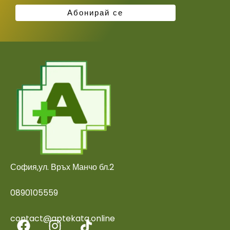
София,ул. Връх Манчо бл.2
0890105559
contact@aptekata.online