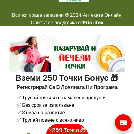
Всички права запазени © 2024 Аптеката Онлайн.
Сайтът се поддръжа от
Prioritex
Вземи 250 Точки Бонус 🎁
Регистрирай Се В Лоялната Ни Програма
✅ Трупай точки и от намалени продукти
✅ Без срок за използване
✅ 3 нива на развитие
✅ Трупай повече с всяко ниво
+250 Точки 🎁
Регистрирай се