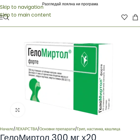
Разгледай лоялна ни програма
Skip to navigation
Skip to main content
Click to enlarge
Начало
/
ЛЕКАРСТВА
/
Основни препарати
/
Грип, настинка, кашлица
ГелоМиртол 300 мг х20