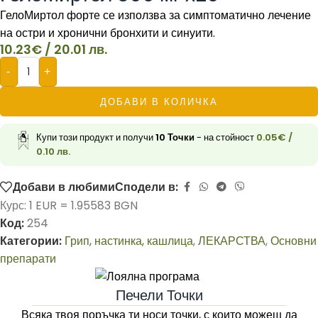
ГелоМиртол форте се използва за симптоматично лечение
на остри и хронични бронхити и синуити.
10.23
€
/ 20.01 лв.
-
+
ДОБАВИ В КОЛИЧКА
Купи този продукт и получи
10
Точки
- на стойност
0.05
€
/
0.10 лв.
Добави в любими
Сподели в:
Курс: 1 EUR = 1.95583 BGN
Код:
254
Категории:
Грип, настинка, кашлица
,
ЛЕКАРСТВА
,
Основни
препарати
Печели Точки
Всяка твоя поръчка ти носи точки, с които можеш да