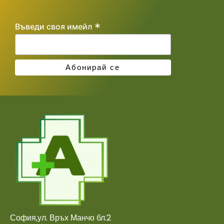
*
Въведи своя имейл
София,ул. Връх Манчо бл.2