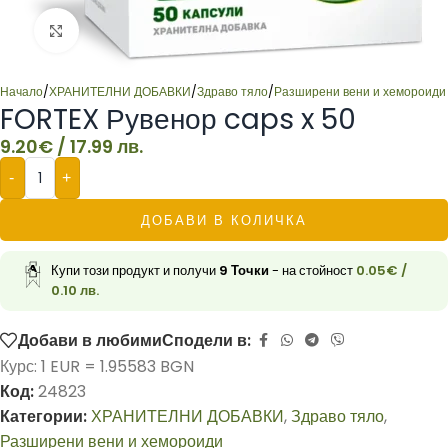
Click to enlarge
Начало
/
ХРАНИТЕЛНИ ДОБАВКИ
/
Здраво тяло
/
Разширени вени и хемороиди
FORTEX Рувенор caps x 50
9.20
€
/ 17.99 лв.
-
+
ДОБАВИ В КОЛИЧКА
Купи този продукт и получи
9
Точки
- на стойност
0.05
€
/
0.10 лв.
Добави в любими
Сподели в:
Курс: 1 EUR = 1.95583 BGN
Код:
24823
Категории:
ХРАНИТЕЛНИ ДОБАВКИ
,
Здраво тяло
,
Разширени вени и хемороиди