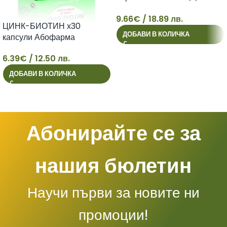
Mg+Zn+Se x 30 caps
9.66
€
/ 18.89 лв.
9
ЦИНК-БИОТИН х30
ДОБАВИ В КОЛИЧКА
капсули Абофарма
6.39
€
/ 12.50 лв.
6
ДОБАВИ В КОЛИЧКА
Абонирайте се за
нашия бюлетин
Научи първи за новите ни
промоции!