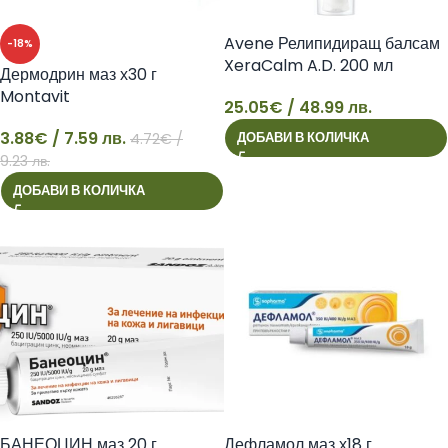
Avene Релипидиращ балсам
-18%
XeraCalm A.D. 200 мл
Дермодрин маз х30 г
Montavit
25.05
€
/ 48.99 лв.
25
3.88
€
/ 7.59 лв.
ДОБАВИ В КОЛИЧКА
4.72
€
/
3
9.23 лв.
ДОБАВИ В КОЛИЧКА
БАНЕОЦИН маз 20 г
Дефламол маз х18 г