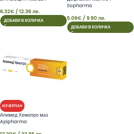
Sopharma
6.32
€
/ 12.36 лв.
5.06
€
/ 9.90 лв.
ДОБАВИ В КОЛИЧКА
6
5
ДОБАВИ В КОЛИЧКА
ИЗЧЕРПАН
Апимед Хемопро маз
Apipharma