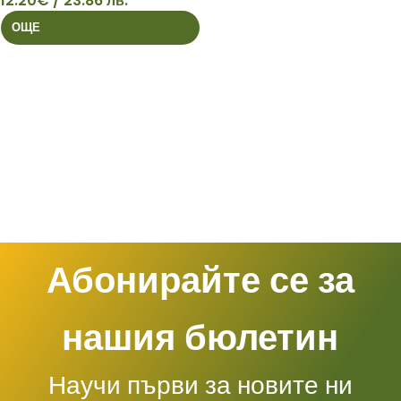
12.20
€
/ 23.86 лв.
12
ОЩЕ
Абонирайте се за
нашия бюлетин
Научи първи за новите ни