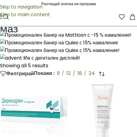
Разгледай лоялна ни програма
Skip to navigation
Skip to main content
Начало
/
Продуктът Форма на продукт
/
маз
маз
Showing all 5 results
Покажи
9
12
18
24
Филтрирай