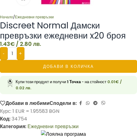
Начало
/
Ежедневни превръзки
Discreet Normal Дамски
превръзки ежедневни x20 броя
1.43
€
/ 2.80 лв.
-
+
ДОБАВИ В КОЛИЧКА
Купи този продукт и получи
1
Точка
- на стойност
0.01
€
/
0.02 лв.
Добави в любими
Сподели в:
Курс: 1 EUR = 1.95583 BGN
Код:
34754
Категория:
Ежедневни превръзки