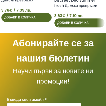
Дамски превръзки
Discreet Deo Summer
ежедневни x60 броя
fresh Дамски превръзки
3.78
€
/ 7.39 лв.
ежедневни х60 броя
3
3.63
€
/ 7.10 лв.
ДОБАВИ В КОЛИЧКА
3
ДОБАВИ В КОЛИЧКА
Абонирайте се за
нашия бюлетин
Научи първи за новите ни
промоции!
*
Въведи своя имейл