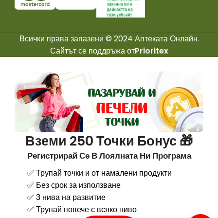
Всички права запазени © 2024 Аптеката Онлайн.
Сайтът се поддръжа от
Prioritex
Вземи 250 Точки Бонус 🎁
Регистрирай Се В Лоялната Ни Програма
✅ Трупай точки и от намалени продукти
✅ Без срок за използване
✅ 3 нива на развитие
✅ Трупай повече с всяко ниво