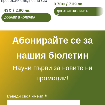
превръзки ежедневни x20
3.78
€
/ 7.39 лв.
броя
3
1.43
€
/ 2.80 лв.
ДОБАВИ В КОЛИЧКА
1
ДОБАВИ В КОЛИЧКА
Абонирайте се за
нашия бюлетин
Научи първи за новите ни
промоции!
*
Въведи своя имейл