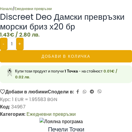
Начало
/
Ежедневни превръзки
Discreet Deo Дамски превръзки
морски бриз х20 бр
1.43
€
/ 2.80 лв.
-
+
ДОБАВИ В КОЛИЧКА
Купи този продукт и получи
1
Точка
- на стойност
0.01
€
/
0.02 лв.
Добави в любими
Сподели в:
Курс: 1 EUR = 1.95583 BGN
Код:
34967
Категория:
Ежедневни превръзки
Печели Точки