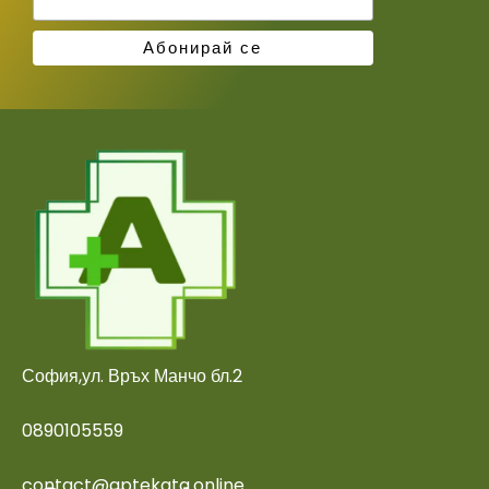
София,ул. Връх Манчо бл.2
0890105559
contact@aptekata.online