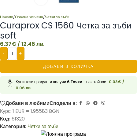
Начало
/
Орална хигиена
/
Четки за зъби
Curaprox CS 1560 Четка за зъби
soft
6.37
€
/ 12.46 лв.
-
+
ДОБАВИ В КОЛИЧКА
Купи този продукт и получи
6
Точки
- на стойност
0.03
€
/
0.06 лв.
Добави в любими
Сподели в:
Курс: 1 EUR = 1.95583 BGN
Код:
61320
Категория:
Четки за зъби