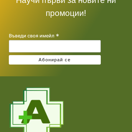
Научи първи за новите ни
промоции!
*
Въведи своя имейл