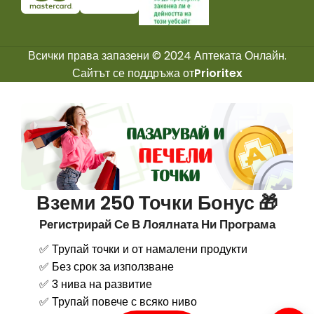
Всички права запазени © 2024 Аптеката Онлайн.
Сайтът се поддръжа от
Prioritex
Вземи 250 Точки Бонус 🎁
Регистрирай Се В Лоялната Ни Програма
✅ Трупай точки и от намалени продукти
✅ Без срок за използване
✅ 3 нива на развитие
✅ Трупай повече с всяко ниво