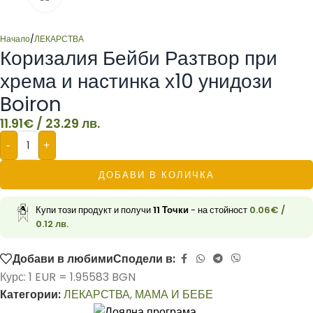
Начало
/
ЛЕКАРСТВА
Коризалия Бейби Разтвор при
хрема и настинка х10 унидози
Boiron
11.91
€
/ 23.29 лв.
-
+
ДОБАВИ В КОЛИЧКА
Купи този продукт и получи
11
Точки
- на стойност
0.06
€
/
0.12 лв.
Добави в любими
Сподели в:
Курс: 1 EUR = 1.95583 BGN
Категории:
ЛЕКАРСТВА
,
МАМА И БЕБЕ