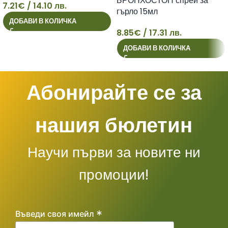
БРОНХОСТОП спрей за
7.21
€
/ 14.10 лв.
гърло 15мл
7
ДОБАВИ В КОЛИЧКА
8.85
€
/ 17.31 лв.
8
ДОБАВИ В КОЛИЧКА
Абонирайте се за
нашия бюлетин
Научи първи за новите ни
промоции!
*
Въведи своя имейл