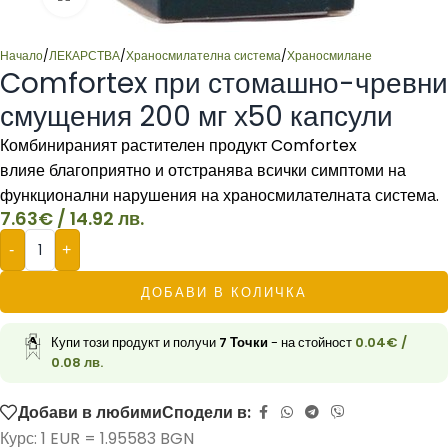
Начало
/
ЛЕКАРСТВА
/
Храносмилателна система
/
Храносмилане
Comfortex при стомашно-чревни
смущения 200 мг х50 капсули
Комбинираният растителен продукт Comfortex
влияе благоприятно и отстранява всички симптоми на
функционални нарушения на храносмилателната система.
7.63
€
/ 14.92 лв.
-
+
ДОБАВИ В КОЛИЧКА
Купи този продукт и получи
7
Точки
- на стойност
0.04
€
/
0.08 лв.
Добави в любими
Сподели в:
Курс: 1 EUR = 1.95583 BGN