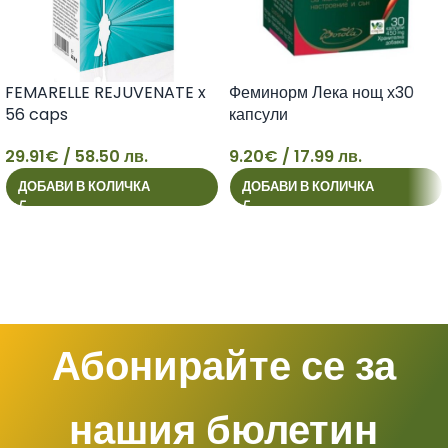
FEMARELLE REJUVENATE x
Феминорм Лека нощ х30
56 caps
капсули
29.91
€
/ 58.50 лв.
9.20
€
/ 17.99 лв.
29
9
ДОБАВИ В КОЛИЧКА
ДОБАВИ В КОЛИЧКА
Абонирайте се за
нашия бюлетин