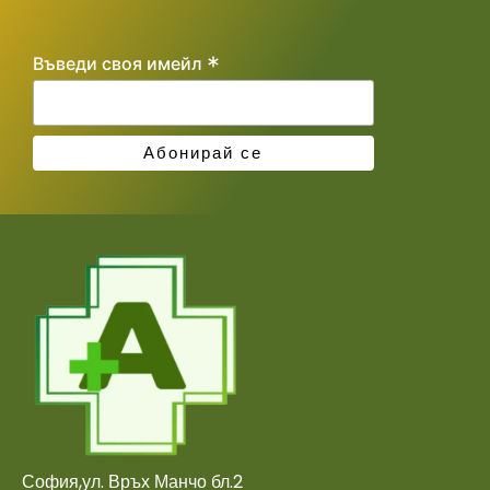
*
Въведи своя имейл
София,ул. Връх Манчо бл.2