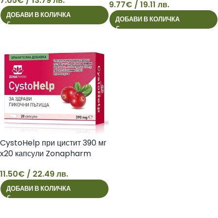
7.05
€
/ 13.79 лв.
9.77
€
/ 19.11 лв.
7
9
ДОБАВИ В КОЛИЧКА
ДОБАВИ В КОЛИЧКА
CystoHelp при цистит 390 мг
x20 капсули Zonapharm
11.50
€
/ 22.49 лв.
11
ДОБАВИ В КОЛИЧКА