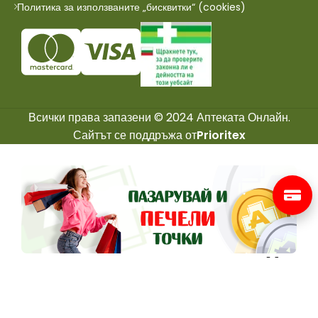
Политика за използваните „бисквитки“ (cookies)
Всички права запазени © 2024 Аптеката Онлайн.
Сайтът се поддръжа от
Prioritex
Вземи 250 Точки Бонус 🎁
Регистрирай Се В Лоялната Ни Програма
✅ Трупай точки и от намалени продукти