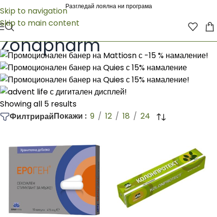
Разгледай лоялна ни програма
Skip to navigation
Skip to main content
Начало
/
Zonapharm
Zonapharm
Showing all 5 results
Покажи
9
12
18
24
Филтрирай