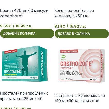
Ероген 475 мг х10 капсули
Колонпротект Гел при
Zonapharm
хемороиди х50 мл
Zonapharm
9.69
€
/ 18.95 лв.
8.14
€
/ 15.92 лв.
9
8
ДОБАВИ В КОЛИЧКА
ДОБАВИ В КОЛИЧКА
Просталек при проблеми с
Гастрозон за храносмилане
простатата 425 мг х 40
410 мг x30 капсули Zona
капсули Zonapharm
Pharmа