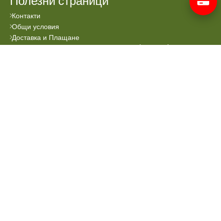
Полезни страници
Контакти
Общи условия
Доставка и Плащане
Политика за използваните „бисквитки“ (cookies)
Всички права запазени © 2024 Аптеката Онлайн.
Сайтът се поддръжа от
Prioritex