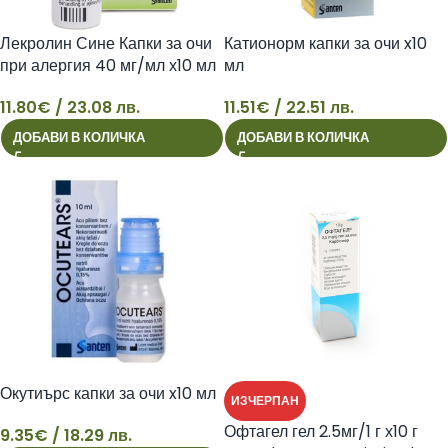
Лекролин Сине Капки за очи
Катионорм капки за очи x10
при алергия 40 мг/мл х10 мл
мл
11.80
€
/ 23.08 лв.
11.51
€
/ 22.51 лв.
11
11
ДОБАВИ В КОЛИЧКА
ДОБАВИ В КОЛИЧКА
Окутиърс капки за очи x10 мл
ИЗЧЕРПАН
Офтагел гел 2.5мг/1 г х10 г
9.35
€
/ 18.29 лв.