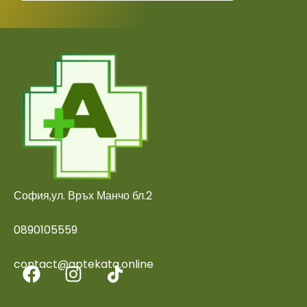
София,ул. Връх Манчо бл.2
0890105559
contact@aptekata.online