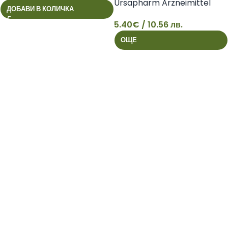
Ursapharm Arzneimittel
ДОБАВИ В КОЛИЧКА
9
GmbH
5.40
€
/ 10.56 лв.
5
ОЩЕ