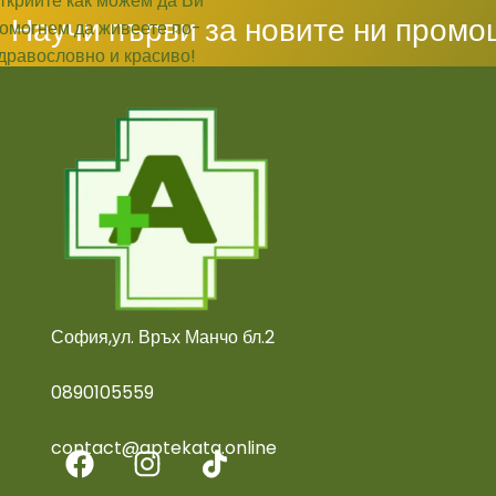
Научи първи за новите ни промо
София,ул. Връх Манчо бл.2
0890105559
contact@aptekata.online