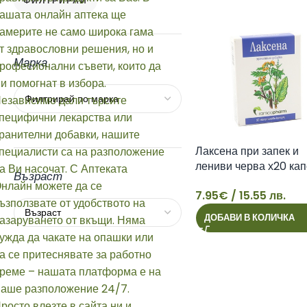
ФИЛТРИРАЙ
Марка
Лаксена при запек и
лениви черва х20 ка
Възраст
Ramcopharm
7.95
€
/ 15.55 лв.
7
ДОБАВИ В КОЛИЧКА