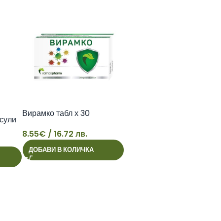
Вирамко табл х 30
псули
8.55
€
/ 16.72 лв.
ДОБАВИ В КОЛИЧКА
8