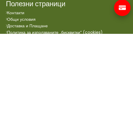
Полезни страници
Контакти
Общи условия
Доставка и Плащане
Политика за използваните „бисквитки“ (cookies)
Всички права запазени © 2024 Аптеката Онлайн.
Сайтът се поддръжа от
Prioritex