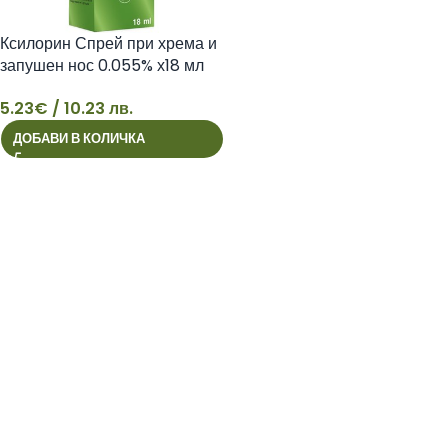
Ксилорин Спрей при хрема и
запушен нос 0.055% х18 мл
Perrigo
5.23
€
/ 10.23 лв.
5
ДОБАВИ В КОЛИЧКА