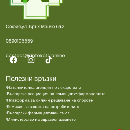
София,ул. Връх Манчо бл.2
0890105559
contact@aptekata.online
Полезни връзки
Изпълнителна агенция по лекарствата
Българска асоциация на помощник-фармацевтите
Платформа за онлайн решаване на спорове
Комисия за защита на потребителите
Български фармацевтичен съюз
Министерство на здравеопазването