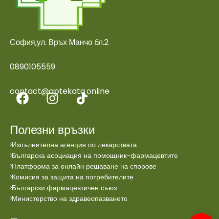
София,ул. Връх Манчо бл.2
0890105559
contact@aptekata.online
Полезни връзки
Изпълнителна агенция по лекарствата
Българска асоциация на помощник-фармацевтите
Платформа за онлайн решаване на спорове
Комисия за защита на потребителите
Български фармацевтичен съюз
Министерство на здравеопазването