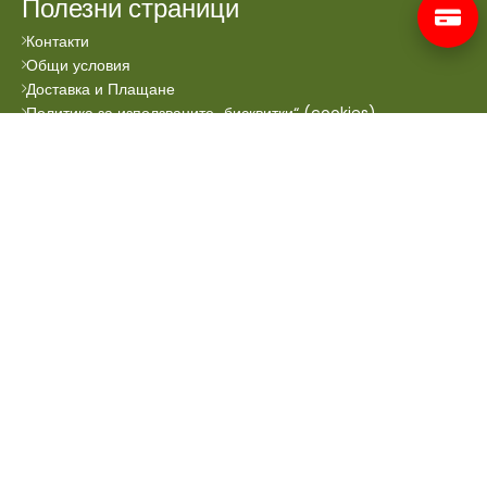
Полезни страници
Контакти
Общи условия
Доставка и Плащане
Политика за използваните „бисквитки“ (cookies)
Всички права запазени © 2024 Аптеката Онлайн.
Сайтът се поддръжа от
Prioritex