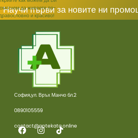
Научи първи за новите ни промо
София,ул. Връх Манчо бл.2
0890105559
contact@aptekata.online