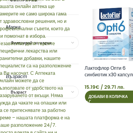
ФИЛТРИРАЙ
Марка
Лактофлор Опти 6
синбиотик х30 капсул
Възраст
15.19
€
/ 29.71 лв.
15
ДОБАВИ В КОЛИЧКА