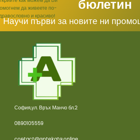
бюлетин
Научи първи за новите ни промо
София,ул. Връх Манчо бл.2
0890105559
contact@aptekata.online