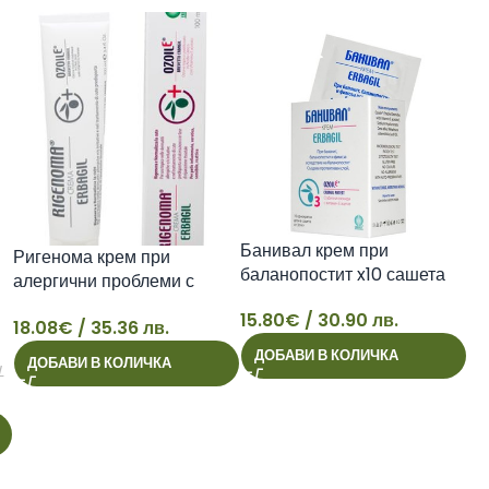
33
Банивал крем при
Ригенома крем при
баланопостит x10 сашета
алергични проблеми с
кожата x100 мл
15.80
€
/ 30.90 лв.
18.08
€
/ 35.36 лв.
15
18
ДОБАВИ В КОЛИЧКА
ДОБАВИ В КОЛИЧКА
/