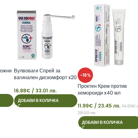
кожни
Вулвоваги Спрей за
-16%
вагинален дискомфорт x20
мл
Проктен Крем против
16.88
€
/ 33.01 лв.
хемороиди x40 мл
16
ДОБАВИ В КОЛИЧКА
11.99
€
/ 23.45 лв.
14.33
€
11
28.03 лв.
ДОБАВИ В КОЛИЧКА