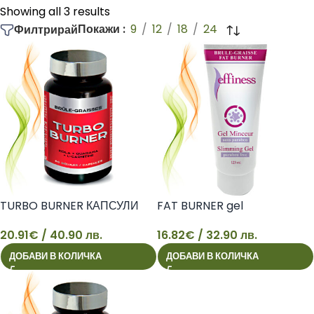
Showing all 3 results
Покажи
9
12
18
24
Филтрирай
TURBO BURNER КАПСУЛИ
FAT BURNER gel
20.91
€
/ 40.90 лв.
16.82
€
/ 32.90 лв.
ДОБАВИ В КОЛИЧКА
ДОБАВИ В КОЛИЧКА
20
16