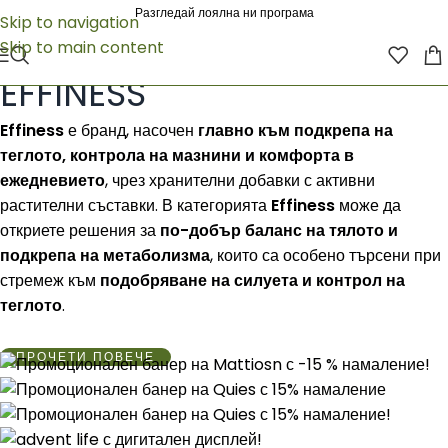
Разгледай лоялна ни програма
Skip to navigation
Skip to main content
Начало
/
EFFINESS
EFFINESS
Effiness
е бранд, насочен
главно към подкрепа на
теглото, контрола на мазнини и комфорта в
ежедневието
, чрез хранителни добавки с активни
растителни съставки. В категорията
Effiness
може да
откриете решения за
по-добър баланс на тялото и
подкрепа на метаболизма
, които са особено търсени при
стремеж към
подобряване на силуета и контрол на
теглото
.
ПРОЧЕТИ ПОВЕЧЕ