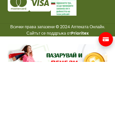
Всички права запазени © 2024 Аптеката Онлайн.
Сайтът се поддръжа от
Prioritex
Вземи 250 Точки Бонус 🎁
Регистрирай Се В Лоялната Ни Програма
✅ Трупай точки и от намалени продукти
✅ Без срок за използване
✅ 3 нива на развитие