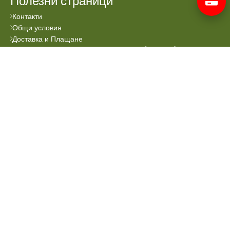
Полезни страници
Контакти
Общи условия
Доставка и Плащане
Политика за използваните „бисквитки“ (cookies)
Всички права запазени © 2024 Аптеката Онлайн.
Сайтът се поддръжа от
Prioritex