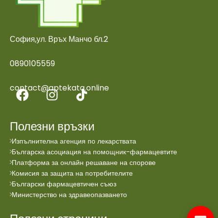
София,ул. Връх Манчо бл.2
0890105559
contact@aptekata.online
Полезни връзки
Изпълнителна агенция по лекарствата
Българска асоциация на помощник-фармацевтите
Платформа за онлайн решаване на спорове
Комисия за защита на потребителите
Български фармацевтичен съюз
Министерство на здравеопазването