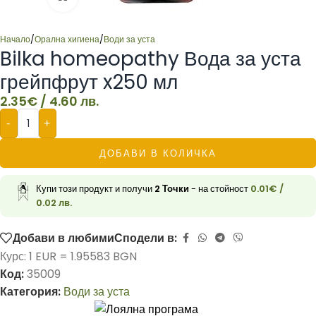
Начало
/
Орална хигиена
/
Води за уста
Bilka homeopathy Вода за уста
грейпфрут x250 мл
2.35
€
/ 4.60 лв.
-
+
ДОБАВИ В КОЛИЧКА
Купи този продукт и получи
2
Точки
- на стойност
0.01
€
/
0.02 лв.
Добави в любими
Сподели в:
Курс: 1 EUR = 1.95583 BGN
Код:
35009
Категория:
Води за уста