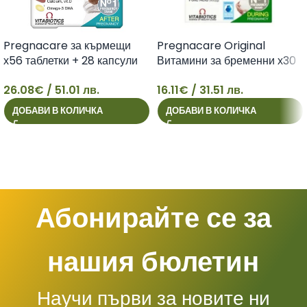
Pregnacare за кърмещи
Pregnacare Original
х56 таблетки + 28 капсули
Витамини за бременни х30
Vitabiotics
таблетки Vitabiotics
26.08
€
/ 51.01 лв.
16.11
€
/ 31.51 лв.
26
16
ДОБАВИ В КОЛИЧКА
ДОБАВИ В КОЛИЧКА
Абонирайте се за
нашия бюлетин
Научи първи за новите ни