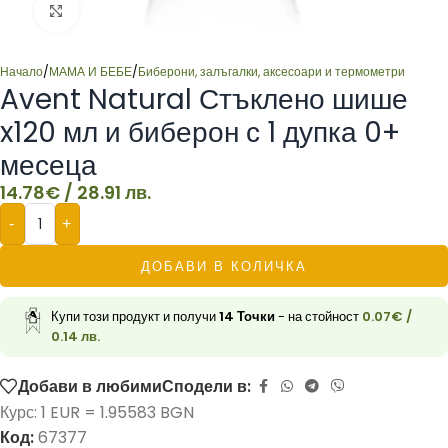
Click to enlarge
Начало
/
МАМА И БЕБЕ
/
Биберони, залъгалки, аксесоари и термометри
Avent Natural Стъклено шише
x120 мл и биберон с 1 дупка 0+
месеца
14.78
€
/ 28.91 лв.
-
+
ДОБАВИ В КОЛИЧКА
Купи този продукт и получи
14
Точки
- на стойност
0.07
€
/
0.14 лв.
Добави в любими
Сподели в:
Курс: 1 EUR = 1.95583 BGN
Код:
67377