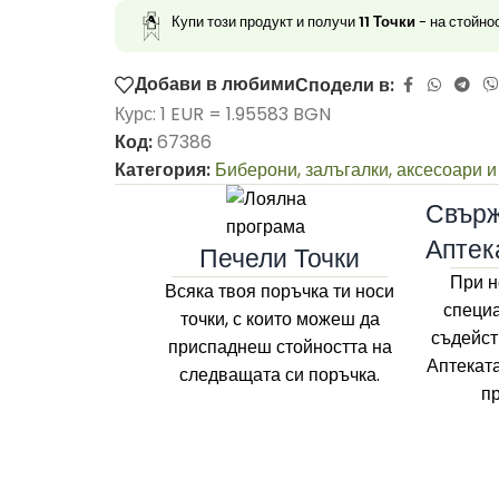
Купи този продукт и получи
11
Точки
- на стойно
Добави в любими
Сподели в:
Курс: 1 EUR = 1.95583 BGN
Код:
67386
Категория:
Биберони, залъгалки, аксесоари 
Свърж
Аптек
Печели Точки
При н
Всяка твоя поръчка ти носи
специа
точки, с които можеш да
съдейст
приспаднеш стойността на
Аптекат
следващата си поръчка.
п