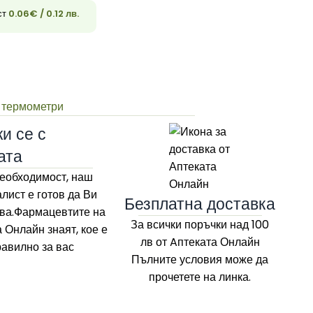
ст
0.06
€
/ 0.12 лв.
33
и термометри
и се с
ата
еобходимост, наш
лист е готов да Ви
Безплатна доставка
ва.Фармацевтите на
За всички поръчки над 100
а Онлайн
знаят, кое е
лв
от Aптеката Онлайн
равилно за вас
Пълните условия може да
прочетете на линка.