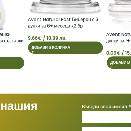
Avent Natural Fast Биберон с 3
дупки за 6+ месеца х2 бр
бешки
Avent Natu
9.66
€
/ 18.89 лв.
и съставки
дупки за 1+
9
ДОБАВИ В КОЛИЧКА
8.05
€
/ 15
8
ДОБАВИ В
 нашия
Въведи своя имейл