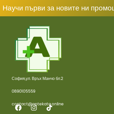
Научи първи за новите ни промо
София,ул. Връх Манчо бл.2
0890105559
contact@aptekata.online