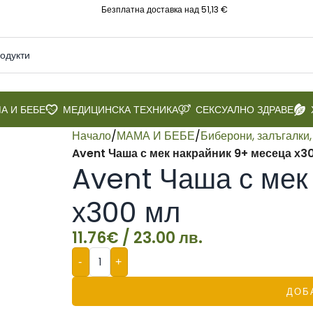
Безплатна доставка над 51,13 €
А И БЕБЕ
МЕДИЦИНСКА ТЕХНИКА
СЕКСУАЛНО ЗДРАВЕ
Начало
/
МАМА И БЕБЕ
/
Биберони, залъгалки,
Avent Чаша с мек накрайник 9+ месеца х3
Avent Чаша с мек
х300 мл
11.76
€
/ 23.00 лв.
-
+
ДОБ