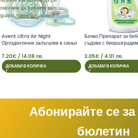
Avent Ultra Air Night
Бочко Препарат за бе
Ортодонтични залъгалки в синьо
съдове с биоразградим
от 6 до 18 месеца х2 бр
x500 мл
7.20
€
/ 14.08 лв.
2.05
€
/ 4.01 лв.
7
2
ДОБАВИ В КОЛИЧКА
ДОБАВИ В КОЛИЧКА
Абонирайте се за
бюлетин