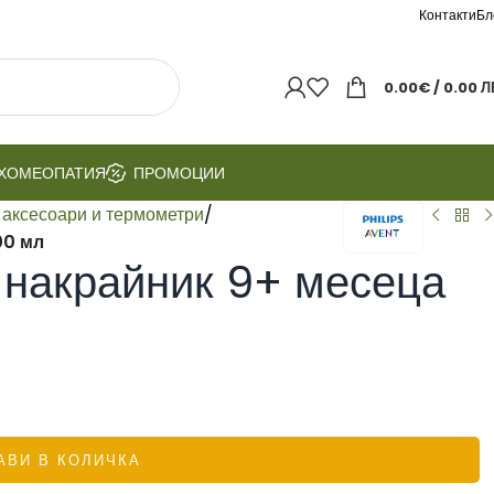
Контакти
Бл
0.00
€
/ 0.00 Л
ХОМЕОПАТИЯ
ПРОМОЦИИ
 аксесоари и термометри
/
00 мл
 накрайник 9+ месеца
АВИ В КОЛИЧКА