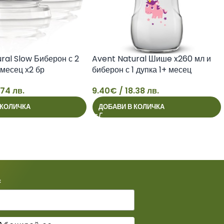
ral Slow Биберон с 2
Avent Natural Шишe x260 мл и
 месец х2 бр
биберон с 1 дупка 1+ месец
.74 лв.
9.40
€
/ 18.38 лв.
9
 КОЛИЧКА
ДОБАВИ В КОЛИЧКА
*