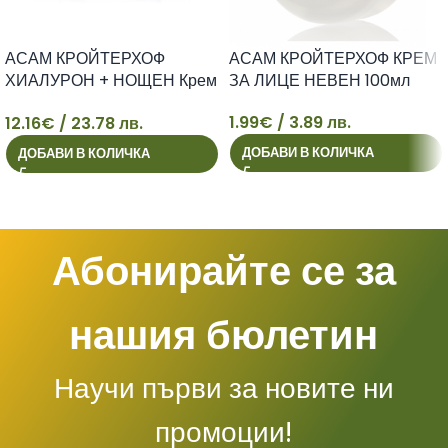
АСАМ КРОЙТЕРХОФ
АСАМ КРОЙТЕРХОФ КРЕМ
ХИАЛУРОН + НОЩЕН Крем
ЗА ЛИЦЕ НЕВЕН 100мл
за лице 50мл
1.99
€
/ 3.89 лв.
12.16
€
/ 23.78 лв.
12
1
ДОБАВИ В КОЛИЧКА
ДОБАВИ В КОЛИЧКА
Абонирайте се за
нашия бюлетин
Научи първи за новите ни
промоции!