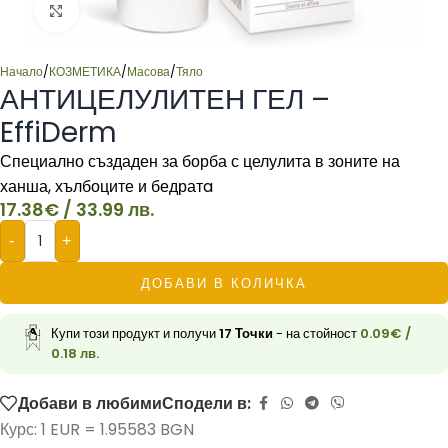
Click to enlarge
Начало
/
КОЗМЕТИКА
/
Масова
/
Тяло
АНТИЦЕЛУЛИТЕН ГЕЛ –
EffiDerm
Специално създаден за борба с целулита в зоните на
ханша, хълбоците и бедратa
17.38
€
/ 33.99 лв.
-
+
ДОБАВИ В КОЛИЧКА
Купи този продукт и получи
17
Точки
- на стойност
0.09
€
/
0.18 лв.
Добави в любими
Сподели в:
Курс: 1 EUR = 1.95583 BGN