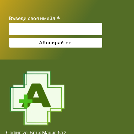
*
Въведи своя имейл
София,ул. Връх Манчо бл.2